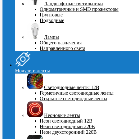
Ландшафтные светильники
Одноматричные и SMD прожекторы
Грунтовые
Подводные
Лампы
Общего назначения
Направленного света
Модули и ленты
Светодиодные ленты 12В
Герметичные светодиодные ленты
Открытые светодиодные ленты
Неоновые ленты
Неон светодиодный 12В
Неон светодиодный 220В
Неон двухсторонний 220В