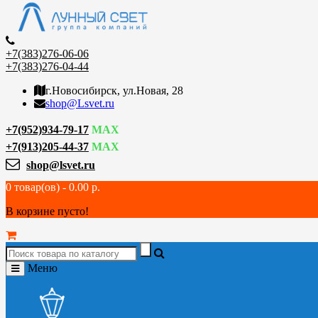
+7(383)276-06-06
+7(383)276-04-44
г.Новосибирск, ул.Новая, 28
shop@Lsvet.ru
+7(952)934-79-17
MAX
+7(913)205-44-37
MAX
shop@lsvet.ru
0 товар(ов) - 0.00 р.
В корзине пусто!
Меню