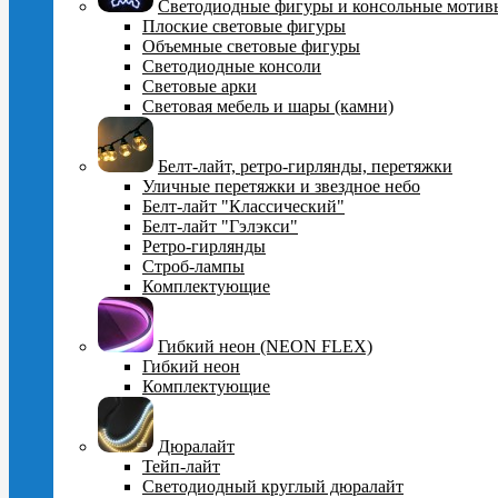
Cветодиодные фигуры и консольные мотив
Плоские световые фигуры
Объемные световые фигуры
Светодиодные консоли
Световые арки
Световая мебель и шары (камни)
Белт-лайт, ретро-гирлянды, перетяжки
Уличные перетяжки и звездное небо
Белт-лайт "Классический"
Белт-лайт "Гэлэкси"
Ретро-гирлянды
Строб-лампы
Комплектующие
Гибкий неон (NEON FLEX)
Гибкий неон
Комплектующие
Дюралайт
Тейп-лайт
Светодиодный круглый дюралайт