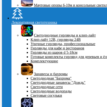
Мачтовые опоры 6-10м и консольные свети
Декоративная светотехника
Светодиодные гирлянды и клип-лайт
Клип-лайт 12В, гирлянды 24В
Уличные гирлянды, профессиональные
Гирлянды для кафе и ресторанов
Гирлянды из шаров d 5-18cм
Готовые комплекты гирлянд для деревьев и ё
Комплектующие
Занавесы и бахромы
Светодиодная "Бахрома"
Светодиодные занавесы "Дождь"
Светодиодные сети
Светодиодные водопады
Световые сосульки