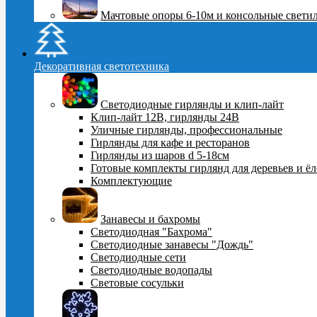
Мачтовые опоры 6-10м и консольные свети
Декоративная светотехника
Светодиодные гирлянды и клип-лайт
Клип-лайт 12В, гирлянды 24В
Уличные гирлянды, профессиональные
Гирлянды для кафе и ресторанов
Гирлянды из шаров d 5-18cм
Готовые комплекты гирлянд для деревьев и ё
Комплектующие
Занавесы и бахромы
Светодиодная "Бахрома"
Светодиодные занавесы "Дождь"
Светодиодные сети
Светодиодные водопады
Световые сосульки