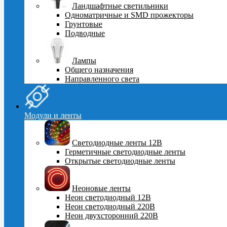
Ландшафтные светильники
Одноматричные и SMD прожекторы
Грунтовые
Подводные
Лампы
Общего назначения
Направленного света
Модули и ленты
Светодиодные ленты 12В
Герметичные светодиодные ленты
Открытые светодиодные ленты
Неоновые ленты
Неон светодиодный 12В
Неон светодиодный 220В
Неон двухсторонний 220В