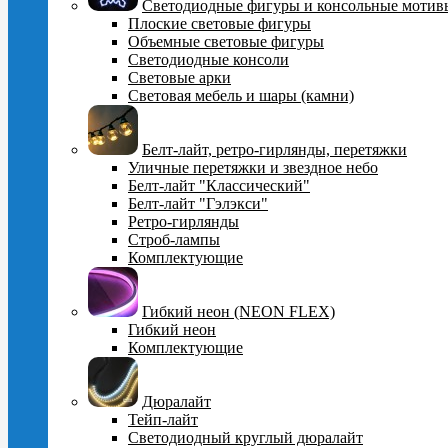
Cветодиодные фигуры и консольные мотив
Плоские световые фигуры
Объемные световые фигуры
Светодиодные консоли
Световые арки
Световая мебель и шары (камни)
Белт-лайт, ретро-гирлянды, перетяжки
Уличные перетяжки и звездное небо
Белт-лайт "Классический"
Белт-лайт "Гэлэкси"
Ретро-гирлянды
Строб-лампы
Комплектующие
Гибкий неон (NEON FLEX)
Гибкий неон
Комплектующие
Дюралайт
Тейп-лайт
Светодиодный круглый дюралайт