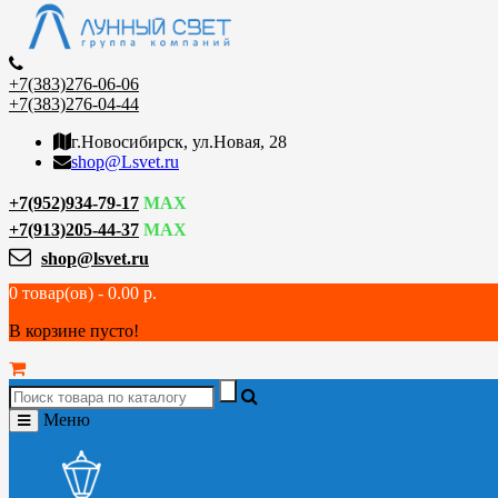
+7(383)276-06-06
+7(383)276-04-44
г.Новосибирск, ул.Новая, 28
shop@Lsvet.ru
+7(952)934-79-17
MAX
+7(913)205-44-37
MAX
shop@lsvet.ru
0 товар(ов) - 0.00 р.
В корзине пусто!
Меню