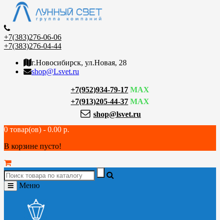
+7(383)276-06-06
+7(383)276-04-44
г.Новосибирск, ул.Новая, 28
shop@Lsvet.ru
+7(952)934-79-17
MAX
+7(913)205-44-37
MAX
shop@lsvet.ru
0 товар(ов) - 0.00 р.
В корзине пусто!
Меню