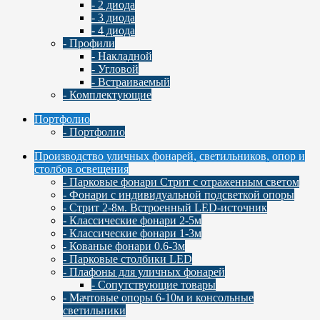
- 2 диода
- 3 диода
- 4 диода
- Профили
- Накладной
- Угловой
- Встраиваемый
- Комплектующие
Портфолио
- Портфолио
Производство уличных фонарей, светильников, опор и
столбов освещения
- Парковые фонари Стрит с отраженным светом
- Фонари с индивидуальной подсветкой опоры
- Стрит 2-8м. Встроенный LED-источник
- Классические фонари 2-5м
- Классические фонари 1-3м
- Кованые фонари 0.6-3м
- Парковые столбики LED
- Плафоны для уличных фонарей
- Сопутствующие товары
- Мачтовые опоры 6-10м и консольные
светильники