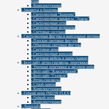
ёлок
- Комплектующие
- Занавесы и бахромы
- Светодиодная "Бахрома"
- Светодиодные занавесы "Дождь"
- Светодиодные сети
- Светодиодные водопады
- Световые сосульки
- Cветодиодные фигуры и консольные мотивы
- Плоские световые фигуры
- Объемные световые фигуры
- Световые арки
- Светодиодные консоли
- Световая мебель и шары (камни)
- Белт-лайт, ретро-гирлянды, перетяжки
- Уличные перетяжки и звездное небо
- Белт-лайт "Классический"
- Белт-лайт "Гэлэкси"
- Ретро-гирлянды
- Строб-лампы
- Комплектующие
- Гибкий неон (NEON FLEX)
- Гибкий неон
- Комплектующие
- Дюралайт