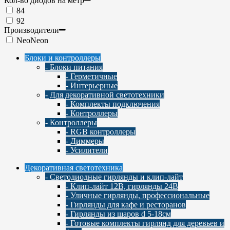
Кол-во диодов на метр
84
92
Производители
NeoNeon
Блоки и контроллеры
- Блоки питания
- Герметичные
- Интерьерные
- Для декоративной светотехники
- Комплекты подключения
- Контроллеры
- Контроллеры
- RGB контроллеры
- Диммеры
- Усилители
Декоративная светотехника
- Светодиодные гирлянды и клип-лайт
- Клип-лайт 12В, гирлянды 24В
- Уличные гирлянды, профессиональные
- Гирлянды для кафе и ресторанов
- Гирлянды из шаров d 5-18cм
- Готовые комплекты гирлянд для деревьев и