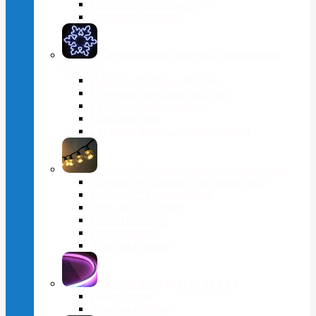
Светодиодные водопады
Световые сосульки
Cветодиодные фигуры и консольные
мотивы
Плоские световые фигуры
Объемные световые фигуры
Светодиодные консоли
Световые арки
Световая мебель и шары (камни)
Белт-лайт, ретро-гирлянды, перетяжки
Уличные перетяжки и звездное небо
Белт-лайт "Классический"
Белт-лайт "Гэлэкси"
Ретро-гирлянды
Строб-лампы
Комплектующие
Гибкий неон (NEON FLEX)
Гибкий неон
Комплектующие