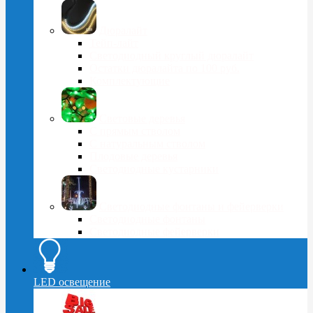
Дюралайт
Тейп-лайт
Светодиодный круглый дюралайт
Остатки дюралайта по 100 руб.
Комплектующие
Световые деревья
С прямым стволом
С натуральным стволом
Плодовые деревья
Светодиодные кустарники
Светодиодные фонтаны и фейерверки
Светодиодные фонтаны
Светодиодные фейерверки
LED освещение