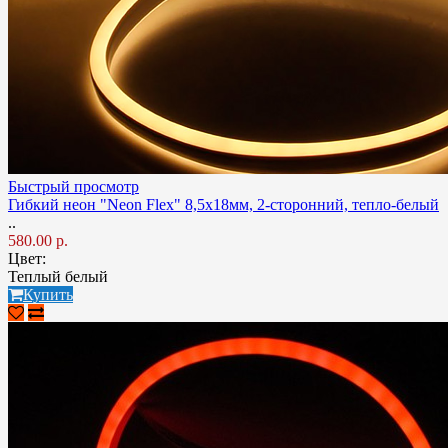
Быстрый просмотр
Гибкий неон "Neon Flex" 8,5х18мм, 2-сторонний, тепло-белый
..
580.00 р.
Цвет:
Теплый белый
Купить