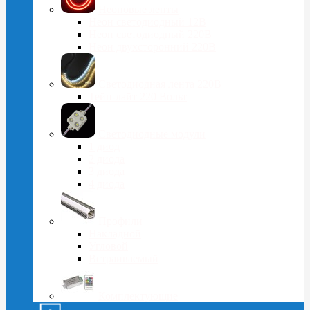
Неоновые ленты
Неон светодиодный 12В
Неон светодиодный 220В
Неон двухсторонний 220В
Светодиодная лента 220В
Тейп-лайт 220 Вольт
Светодиодные модули
1 диод
2 диода
3 диода
4 диода
Профили
Накладной
Угловой
Встраиваемый
Комплектующие