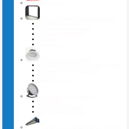
Распродажа
Офисно-административное освещение
Потолочные панели
Встраиваемые мини-панели
Накладные светильники
Торговые
Комплектующие
Интерьерные светильники
Трековые (шинопроводные) светильники
Врезные даунлайты (Downlight)
Линейные
Комплектующие
Архитектурные светильники
Прожекторы
Фасадные светильники
Светильники линейные
Уличные и промышленные светильники