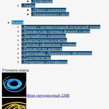
- Подводные
- Лампы
- Общего назначения
- Направленного света
Услуги
- Фонари с индивидуальной подсветкой опоры
- Производство уличных фонарей и опор
- Ландшафтное освещение
- Архитектурная подсветка
- Световое оформление деревьев
- Производство вывесок
- Светодизайн. Декоративное оформление
- Сотрудничество
- Подарочные сертификаты
Уточнить поиск
Неон светодиодный 220В