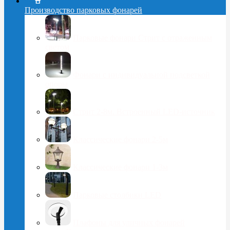
Производство парковых фонарей
Парковые фонари Стрит с отраженным
светом
Фонари с индивидуальной подсветкой
опоры
Стрит 2-8м. Встроенный LED-источник
Классические фонари 2-5м
Классические фонари 1-3м
Парковые столбики LED
Плафоны для уличных фонарей