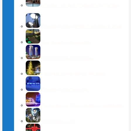
Фонари с индивидуальной подсветкой
опоры
Производство уличных фонарей и опор
Ландшафтное освещение
Архитектурная подсветка
Световое оформление деревьев
Производство вывесок
Светодизайн. Декоративное оформление
Сотрудничество