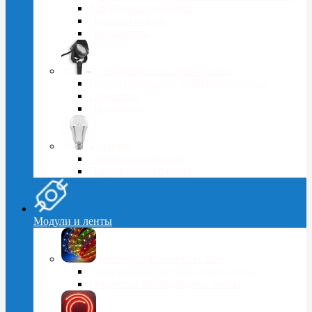
Уличные светильники
Промышленные
Прожекторы
Ландшафтные светильники
Одноматричные и SMD прожекторы
Грунтовые
Подводные
Лампы
Общего назначения
Направленного света
Модули и ленты
Светодиодные ленты 12В
Герметичные светодиодные ленты
Открытые светодиодные ленты