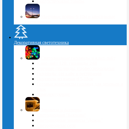
Сопутствующие товары
Мачтовые опоры 6-10м и консольные
светильники
Декоративная светотехника
Светодиодные гирлянды и клип-лайт
Клип-лайт 12В, гирлянды 24В
Уличные гирлянды, профессиональные
Гирлянды для кафе и ресторанов
Гирлянды из шаров d 5-18cм
Готовые комплекты гирлянд для деревьев и
ёлок
Комплектующие
Занавесы и бахромы
Светодиодная "Бахрома"
Светодиодные занавесы "Дождь"
Светодиодные сети