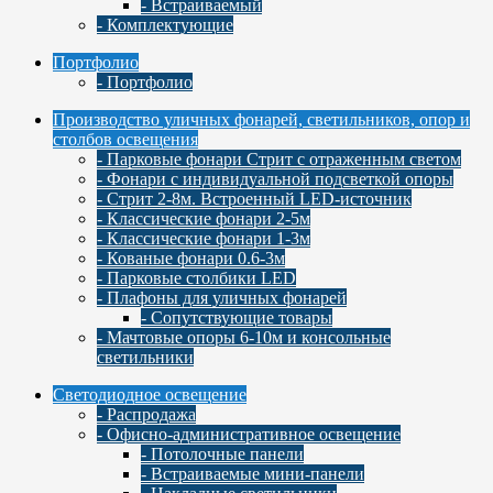
- Встраиваемый
- Комплектующие
Портфолио
- Портфолио
Производство уличных фонарей, светильников, опор и
столбов освещения
- Парковые фонари Стрит с отраженным светом
- Фонари с индивидуальной подсветкой опоры
- Стрит 2-8м. Встроенный LED-источник
- Классические фонари 2-5м
- Классические фонари 1-3м
- Кованые фонари 0.6-3м
- Парковые столбики LED
- Плафоны для уличных фонарей
- Сопутствующие товары
- Мачтовые опоры 6-10м и консольные
светильники
Светодиодное освещение
- Распродажа
- Офисно-административное освещение
- Потолочные панели
- Встраиваемые мини-панели