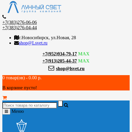
+7(383)276-06-06
+7(383)276-04-44
г.Новосибирск, ул.Новая, 28
shop@Lsvet.ru
+7(952)934-79-17
MAX
+7(913)205-44-37
MAX
shop@lsvet.ru
0 товар(ов) - 0.00 р.
В корзине пусто!
Меню