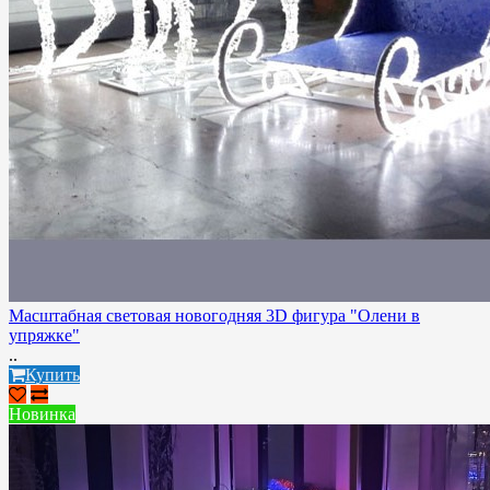
Масштабная световая новогодняя 3D фигура "Олени в
упряжке"
..
Купить
Новинка