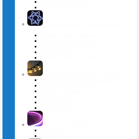
Светодиодные водопады
Световые сосульки
Cветодиодные фигуры и консольные
мотивы
Плоские световые фигуры
Объемные световые фигуры
Светодиодные консоли
Световые арки
Световая мебель и шары (камни)
Белт-лайт, ретро-гирлянды, перетяжки
Уличные перетяжки и звездное небо
Белт-лайт "Классический"
Белт-лайт "Гэлэкси"
Ретро-гирлянды
Строб-лампы
Комплектующие
Гибкий неон (NEON FLEX)
Гибкий неон
Комплектующие