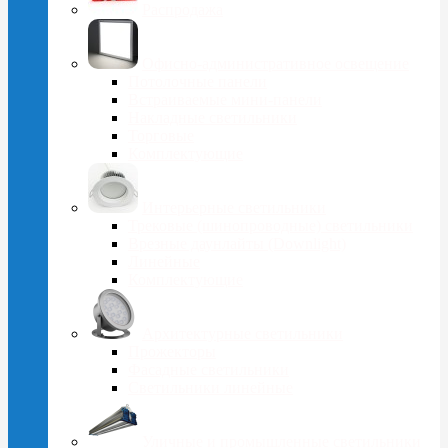
Распродажа
Офисно-административное освещение
Потолочные панели
Встраиваемые мини-панели
Накладные светильники
Торговые
Комплектующие
Интерьерные светильники
Трековые (шинопроводные) светильники
Врезные даунлайты (Downlight)
Линейные
Комплектующие
Архитектурные светильники
Прожекторы
Фасадные светильники
Светильники линейные
Уличные и промышленные светильники