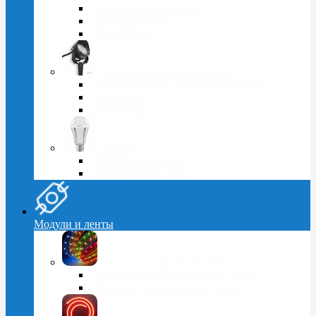
Уличные светильники
Промышленные
Прожекторы
Ландшафтные светильники
Одноматричные и SMD прожекторы
Грунтовые
Подводные
Лампы
Общего назначения
Направленного света
Модули и ленты
Светодиодные ленты 12В
Герметичные светодиодные ленты
Открытые светодиодные ленты