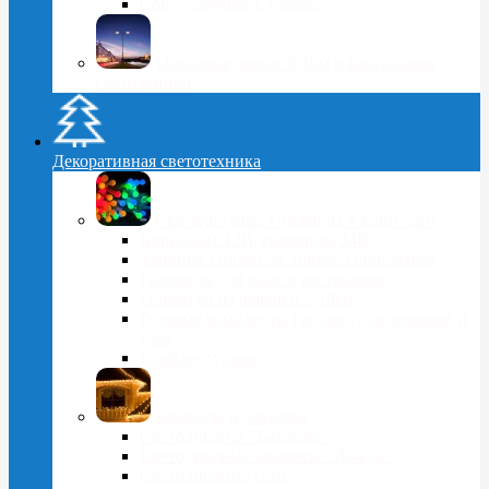
Сопутствующие товары
Мачтовые опоры 6-10м и консольные
светильники
Декоративная светотехника
Светодиодные гирлянды и клип-лайт
Клип-лайт 12В, гирлянды 24В
Уличные гирлянды, профессиональные
Гирлянды для кафе и ресторанов
Гирлянды из шаров d 5-18cм
Готовые комплекты гирлянд для деревьев и
ёлок
Комплектующие
Занавесы и бахромы
Светодиодная "Бахрома"
Светодиодные занавесы "Дождь"
Светодиодные сети