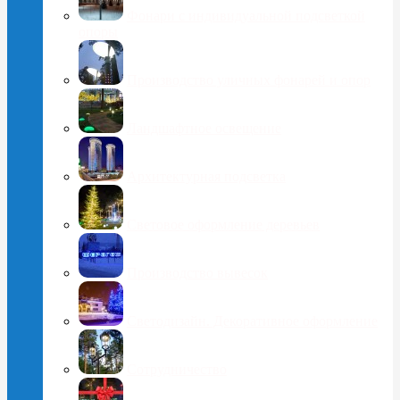
Фонари с индивидуальной подсветкой
опоры
Производство уличных фонарей и опор
Ландшафтное освещение
Архитектурная подсветка
Световое оформление деревьев
Производство вывесок
Светодизайн. Декоративное оформление
Сотрудничество