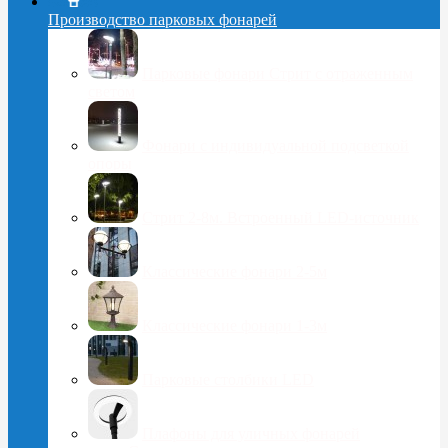
Производство парковых фонарей
Парковые фонари Стрит с отраженным
светом
Фонари с индивидуальной подсветкой
опоры
Стрит 2-8м. Встроенный LED-источник
Классические фонари 2-5м
Классические фонари 1-3м
Парковые столбики LED
Плафоны для уличных фонарей