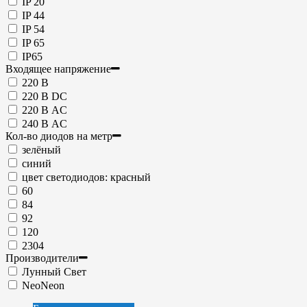
IP 20
IP 44
IP 54
IP 65
IP65
Входящее напряжение
220 В
220 В DC
220 В АC
240 В АC
Кол-во диодов на метр
зелёный
синий
цвет светодиодов: красный
60
84
92
120
2304
Производители
Лунный Свет
NeoNeon