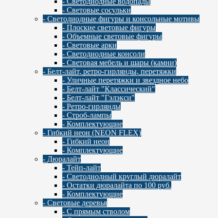
- Светодиодные водопады
- Световые сосульки
- Cветодиодные фигуры и консольные мотивы
- Плоские световые фигуры
- Объемные световые фигуры
- Световые арки
- Светодиодные консоли
- Световая мебель и шары (камни)
- Белт-лайт, ретро-гирлянды, перетяжки
- Уличные перетяжки и звездное небо
- Белт-лайт "Классический"
- Белт-лайт "Гэлэкси"
- Ретро-гирлянды
- Строб-лампы
- Комплектующие
- Гибкий неон (NEON FLEX)
- Гибкий неон
- Комплектующие
- Дюралайт
- Тейп-лайт
- Светодиодный круглый дюралайт
- Остатки дюралайта по 100 руб.
- Комплектующие
- Световые деревья
- С прямым стволом