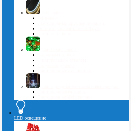
Дюралайт
Тейп-лайт
Светодиодный круглый дюралайт
Остатки дюралайта по 100 руб.
Комплектующие
Световые деревья
С прямым стволом
С натуральным стволом
Плодовые деревья
Светодиодные кустарники
Светодиодные фонтаны и фейерверки
Светодиодные фонтаны
Светодиодные фейерверки
LED освещение