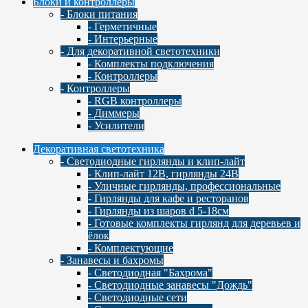
Блоки и контроллеры
- Блоки питания
- Герметичные
- Интерьерные
- Для декоративной светотехники
- Комплекты подключения
- Контроллеры
- Контроллеры
- RGB контроллеры
- Диммеры
- Усилители
Декоративная светотехника
- Светодиодные гирлянды и клип-лайт
- Клип-лайт 12В, гирлянды 24В
- Уличные гирлянды, профессиональные
- Гирлянды для кафе и ресторанов
- Гирлянды из шаров d 5-18cм
- Готовые комплекты гирлянд для деревьев и
ёлок
- Комплектующие
- Занавесы и бахромы
- Светодиодная "Бахрома"
- Светодиодные занавесы "Дождь"
- Светодиодные сети