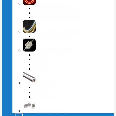
Неоновые ленты
Неон светодиодный 12В
Неон светодиодный 220В
Неон двухсторонний 220В
Светодиодная лента 220В
Тейп-лайт 220 Вольт
Светодиодные модули
1 диод
2 диода
3 диода
4 диода
Профили
Накладной
Угловой
Встраиваемый
Комплектующие