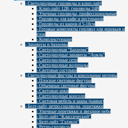
- Светодиодные гирлянды и клип-лайт
- Клип-лайт 12В, гирлянды 24В
- Уличные гирлянды, профессиональные
- Гирлянды для кафе и ресторанов
- Гирлянды из шаров d 5-18cм
- Готовые комплекты гирлянд для деревьев и
ёлок
- Комплектующие
- Занавесы и бахромы
- Светодиодная "Бахрома"
- Светодиодные занавесы "Дождь"
- Светодиодные сети
- Светодиодные водопады
- Световые сосульки
- Cветодиодные фигуры и консольные мотивы
- Плоские световые фигуры
- Объемные световые фигуры
- Световые арки
- Светодиодные консоли
- Световая мебель и шары (камни)
- Белт-лайт, ретро-гирлянды, перетяжки
- Уличные перетяжки и звездное небо
- Белт-лайт "Классический"
- Белт-лайт "Гэлэкси"
- Ретро-гирлянды