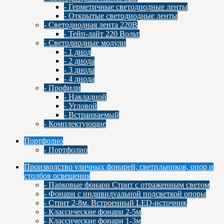
- Герметичные светодиодные ленты
- Открытые светодиодные ленты
- Светодиодная лента 220В
- Тейп-лайт 220 Вольт
- Светодиодные модули
- 1 диод
- 2 диода
- 3 диода
- 4 диода
- Профили
- Накладной
- Угловой
- Встраиваемый
- Комплектующие
Портфолио
- Портфолио
Производство уличных фонарей, светильников, опор и
столбов освещения
- Парковые фонари Стрит с отраженным светом
- Фонари с индивидуальной подсветкой опоры
- Стрит 2-8м. Встроенный LED-источник
- Классические фонари 2-5м
- Классические фонари 1-3м