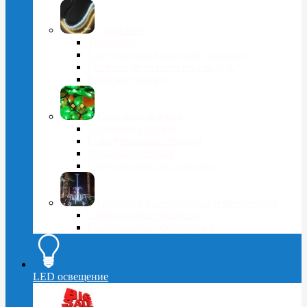
Дюралайт
Тейп-лайт
Светодиодный круглый дюралайт
Остатки дюралайта по 100 руб.
Комплектующие
Световые деревья
С прямым стволом
С натуральным стволом
Плодовые деревья
Светодиодные кустарники
Светодиодные фонтаны и фейерверки
Светодиодные фонтаны
Светодиодные фейерверки
LED освещение