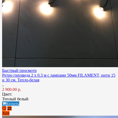
Быстрый просмотр
Ретро гирлянда 2 х 0.3 м с лампами 50мм FILAMENT, нити 15
и 30 см. Тепло-белая
..
2 900.00 р.
Цвет:
Теплый белый
Купить
Хит