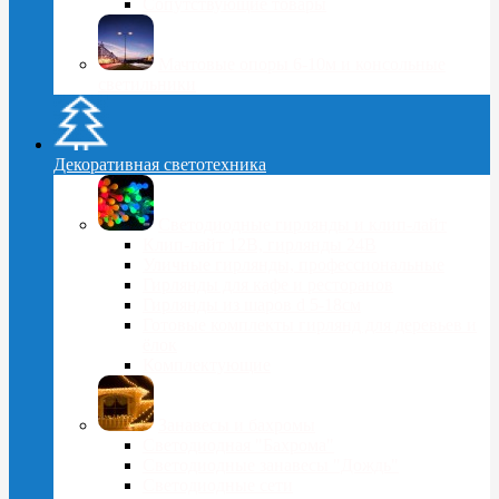
Сопутствующие товары
Мачтовые опоры 6-10м и консольные
светильники
Декоративная светотехника
Светодиодные гирлянды и клип-лайт
Клип-лайт 12В, гирлянды 24В
Уличные гирлянды, профессиональные
Гирлянды для кафе и ресторанов
Гирлянды из шаров d 5-18cм
Готовые комплекты гирлянд для деревьев и
ёлок
Комплектующие
Занавесы и бахромы
Светодиодная "Бахрома"
Светодиодные занавесы "Дождь"
Светодиодные сети