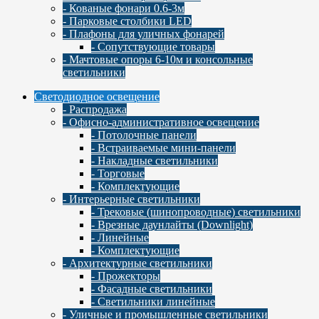
- Кованые фонари 0.6-3м
- Парковые столбики LED
- Плафоны для уличных фонарей
- Сопутствующие товары
- Мачтовые опоры 6-10м и консольные
светильники
Светодиодное освещение
- Распродажа
- Офисно-административное освещение
- Потолочные панели
- Встраиваемые мини-панели
- Накладные светильники
- Торговые
- Комплектующие
- Интерьерные светильники
- Трековые (шинопроводные) светильники
- Врезные даунлайты (Downlight)
- Линейные
- Комплектующие
- Архитектурные светильники
- Прожекторы
- Фасадные светильники
- Светильники линейные
- Уличные и промышленные светильники