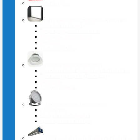
Распродажа
Офисно-административное освещение
Потолочные панели
Встраиваемые мини-панели
Накладные светильники
Торговые
Комплектующие
Интерьерные светильники
Трековые (шинопроводные) светильники
Врезные даунлайты (Downlight)
Линейные
Комплектующие
Архитектурные светильники
Прожекторы
Фасадные светильники
Светильники линейные
Уличные и промышленные светильники