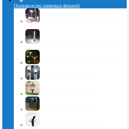
Производство парковых фонарей
Парковые фонари Стрит с отраженным
светом
Фонари с индивидуальной подсветкой
опоры
Стрит 2-8м. Встроенный LED-источник
Классические фонари 2-5м
Классические фонари 1-3м
Парковые столбики LED
Плафоны для уличных фонарей