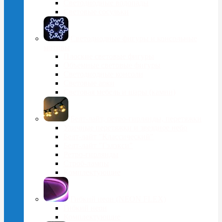
Светодиодные водопады
Световые сосульки
Cветодиодные фигуры и консольные
мотивы
Плоские световые фигуры
Объемные световые фигуры
Светодиодные консоли
Световые арки
Световая мебель и шары (камни)
Белт-лайт, ретро-гирлянды, перетяжки
Уличные перетяжки и звездное небо
Белт-лайт "Классический"
Белт-лайт "Гэлэкси"
Ретро-гирлянды
Строб-лампы
Комплектующие
Гибкий неон (NEON FLEX)
Гибкий неон
Комплектующие