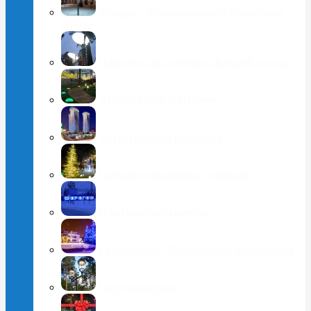
Фонари с индивидуальной подсветкой
опоры
Производство уличных фонарей и опор
Ландшафтное освещение
Архитектурная подсветка
Световое оформление деревьев
Производство вывесок
Светодизайн. Декоративное оформление
Сотрудничество