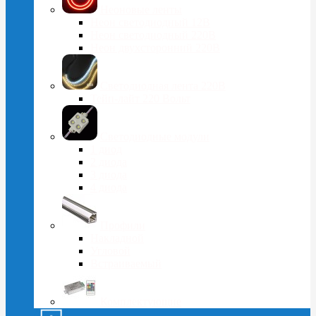
Неоновые ленты
Неон светодиодный 12В
Неон светодиодный 220В
Неон двухсторонний 220В
Светодиодная лента 220В
Тейп-лайт 220 Вольт
Светодиодные модули
1 диод
2 диода
3 диода
4 диода
Профили
Накладной
Угловой
Встраиваемый
Комплектующие