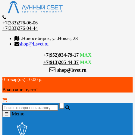
+7(383)276-06-06
+7(383)276-04-44
г.Новосибирск, ул.Новая, 28
shop@Lsvet.ru
+7(952)934-79-17
MAX
+7(913)205-44-37
MAX
shop@lsvet.ru
0 товар(ов) - 0.00 р.
В корзине пусто!
Меню