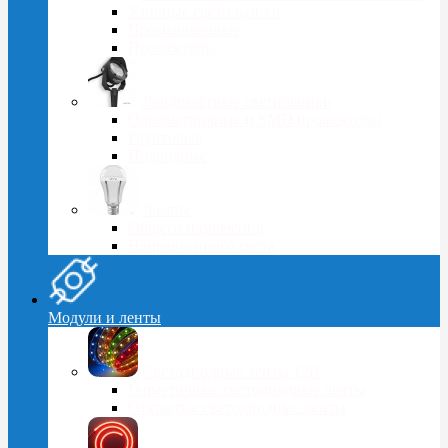
Уличные светильники
Промышленные
Прожекторы
Ландшафтные светильники
Одноматричные и SMD прожекторы
Грунтовые
Подводные
Лампы
Общего назначения
Направленного света
Модули и ленты
Светодиодные ленты 12В
Герметичные светодиодные ленты
Открытые светодиодные ленты