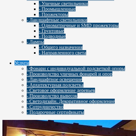
- Уличные светильники
- Промышленные
- Прожекторы
- Ландшафтные светильники
- Одноматричные и SMD прожекторы
- Грунтовые
- Подводные
- Лампы
- Общего назначения
- Направленного света
Услуги
- Фонари с индивидуальной подсветкой опоры
- Производство уличных фонарей и опор
- Ландшафтное освещение
- Архитектурная подсветка
- Световое оформление деревьев
- Производство вывесок
- Светодизайн. Декоративное оформление
- Сотрудничество
- Подарочные сертификаты