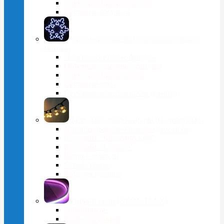
Светодиодные водопады
Световые сосульки
Cветодиодные фигуры и консольные
мотивы
Плоские световые фигуры
Объемные световые фигуры
Светодиодные консоли
Световые арки
Световая мебель и шары (камни)
Белт-лайт, ретро-гирлянды, перетяжки
Уличные перетяжки и звездное небо
Белт-лайт "Классический"
Белт-лайт "Гэлэкси"
Ретро-гирлянды
Строб-лампы
Комплектующие
Гибкий неон (NEON FLEX)
Гибкий неон
Комплектующие