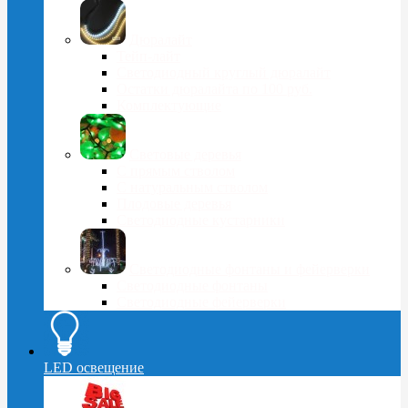
Дюралайт
Тейп-лайт
Светодиодный круглый дюралайт
Остатки дюралайта по 100 руб.
Комплектующие
Световые деревья
С прямым стволом
С натуральным стволом
Плодовые деревья
Светодиодные кустарники
Светодиодные фонтаны и фейерверки
Светодиодные фонтаны
Светодиодные фейерверки
LED освещение