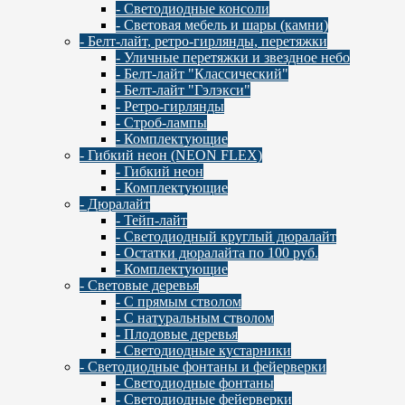
- Светодиодные консоли
- Световая мебель и шары (камни)
- Белт-лайт, ретро-гирлянды, перетяжки
- Уличные перетяжки и звездное небо
- Белт-лайт "Классический"
- Белт-лайт "Гэлэкси"
- Ретро-гирлянды
- Строб-лампы
- Комплектующие
- Гибкий неон (NEON FLEX)
- Гибкий неон
- Комплектующие
- Дюралайт
- Тейп-лайт
- Светодиодный круглый дюралайт
- Остатки дюралайта по 100 руб.
- Комплектующие
- Световые деревья
- С прямым стволом
- С натуральным стволом
- Плодовые деревья
- Светодиодные кустарники
- Светодиодные фонтаны и фейерверки
- Светодиодные фонтаны
- Светодиодные фейерверки