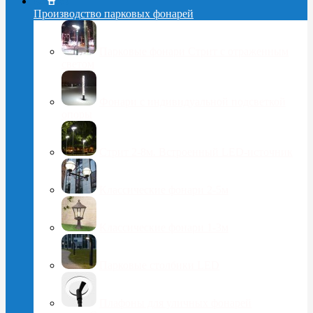
Производство парковых фонарей
Парковые фонари Стрит с отраженным
светом
Фонари с индивидуальной подсветкой
опоры
Стрит 2-8м. Встроенный LED-источник
Классические фонари 2-5м
Классические фонари 1-3м
Парковые столбики LED
Плафоны для уличных фонарей