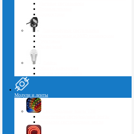
Уличные светильники
Промышленные
Прожекторы
Ландшафтные светильники
Одноматричные и SMD прожекторы
Грунтовые
Подводные
Лампы
Общего назначения
Направленного света
Модули и ленты
Светодиодные ленты 12В
Герметичные светодиодные ленты
Открытые светодиодные ленты