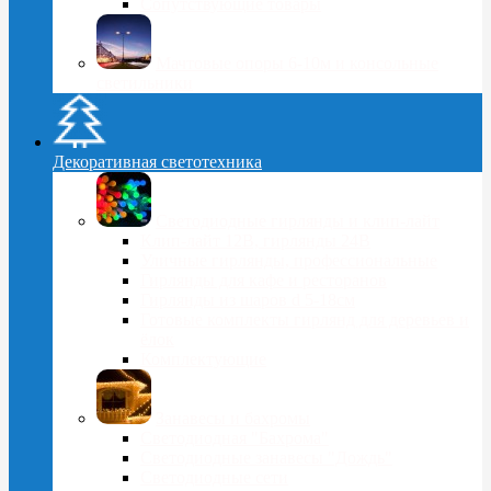
Сопутствующие товары
Мачтовые опоры 6-10м и консольные
светильники
Декоративная светотехника
Светодиодные гирлянды и клип-лайт
Клип-лайт 12В, гирлянды 24В
Уличные гирлянды, профессиональные
Гирлянды для кафе и ресторанов
Гирлянды из шаров d 5-18cм
Готовые комплекты гирлянд для деревьев и
ёлок
Комплектующие
Занавесы и бахромы
Светодиодная "Бахрома"
Светодиодные занавесы "Дождь"
Светодиодные сети