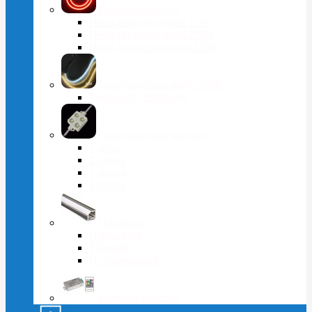
Неоновые ленты
Неон светодиодный 12В
Неон светодиодный 220В
Неон двухсторонний 220В
Светодиодная лента 220В
Тейп-лайт 220 Вольт
Светодиодные модули
1 диод
2 диода
3 диода
4 диода
Профили
Накладной
Угловой
Встраиваемый
Комплектующие