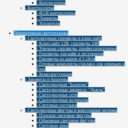
- Контроллеры
- Контроллеры
- RGB контроллеры
- Диммеры
- Усилители
Декоративная светотехника
- Светодиодные гирлянды и клип-лайт
- Клип-лайт 12В, гирлянды 24В
- Уличные гирлянды, профессиональные
- Гирлянды для кафе и ресторанов
- Гирлянды из шаров d 5-18cм
- Готовые комплекты гирлянд для деревьев и
ёлок
- Комплектующие
- Занавесы и бахромы
- Светодиодная "Бахрома"
- Светодиодные занавесы "Дождь"
- Светодиодные сети
- Светодиодные водопады
- Световые сосульки
- Cветодиодные фигуры и консольные мотивы
- Плоские световые фигуры
- Объемные световые фигуры
- Световые арки