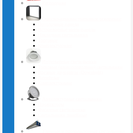
Распродажа
Офисно-административное освещение
Потолочные панели
Встраиваемые мини-панели
Накладные светильники
Торговые
Комплектующие
Интерьерные светильники
Трековые (шинопроводные) светильники
Врезные даунлайты (Downlight)
Линейные
Комплектующие
Архитектурные светильники
Прожекторы
Фасадные светильники
Светильники линейные
Уличные и промышленные светильники