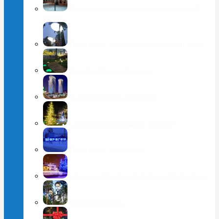
Фонари с индивидуальной подсветкой
опоры
Производство уличных фонарей и опор
Ландшафтное освещение
Архитектурная подсветка
Световое оформление деревьев
Производство вывесок
Светодизайн. Декоративное оформление
Сотрудничество