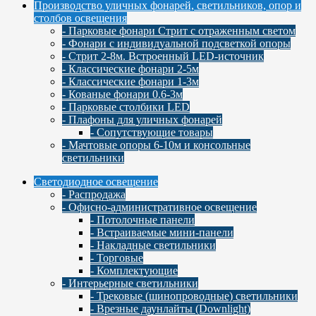
Производство уличных фонарей, светильников, опор и
столбов освещения
- Парковые фонари Стрит с отраженным светом
- Фонари с индивидуальной подсветкой опоры
- Стрит 2-8м. Встроенный LED-источник
- Классические фонари 2-5м
- Классические фонари 1-3м
- Кованые фонари 0.6-3м
- Парковые столбики LED
- Плафоны для уличных фонарей
- Сопутствующие товары
- Мачтовые опоры 6-10м и консольные
светильники
Светодиодное освещение
- Распродажа
- Офисно-административное освещение
- Потолочные панели
- Встраиваемые мини-панели
- Накладные светильники
- Торговые
- Комплектующие
- Интерьерные светильники
- Трековые (шинопроводные) светильники
- Врезные даунлайты (Downlight)