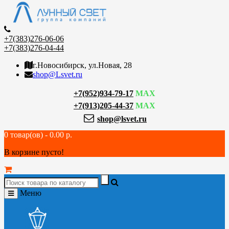
+7(383)276-06-06
+7(383)276-04-44
г.Новосибирск, ул.Новая, 28
shop@Lsvet.ru
+7(952)934-79-17
MAX
+7(913)205-44-37
MAX
shop@lsvet.ru
0 товар(ов) - 0.00 р.
В корзине пусто!
Меню