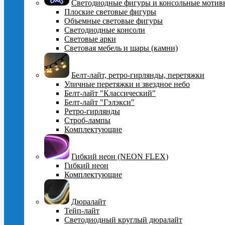
Cветодиодные фигуры и консольные мотив
Плоские световые фигуры
Объемные световые фигуры
Светодиодные консоли
Световые арки
Световая мебель и шары (камни)
Белт-лайт, ретро-гирлянды, перетяжки
Уличные перетяжки и звездное небо
Белт-лайт "Классический"
Белт-лайт "Гэлэкси"
Ретро-гирлянды
Строб-лампы
Комплектующие
Гибкий неон (NEON FLEX)
Гибкий неон
Комплектующие
Дюралайт
Тейп-лайт
Светодиодный круглый дюралайт