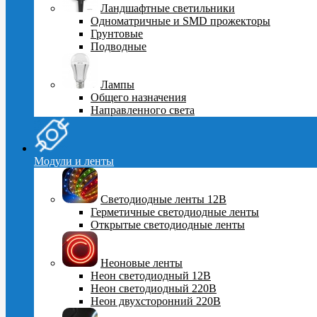
Ландшафтные светильники
Одноматричные и SMD прожекторы
Грунтовые
Подводные
Лампы
Общего назначения
Направленного света
Модули и ленты
Светодиодные ленты 12В
Герметичные светодиодные ленты
Открытые светодиодные ленты
Неоновые ленты
Неон светодиодный 12В
Неон светодиодный 220В
Неон двухсторонний 220В