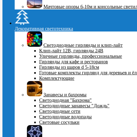
Мачтовые опоры 6-10м и консольные свети
Декоративная светотехника
Светодиодные гирлянды и клип-лайт
Клип-лайт 12В, гирлянды 24В
Уличные гирлянды, профессиональные
Гирлянды для кафе и ресторанов
Гирлянды из шаров d 5-18cм
Готовые комплекты гирлянд для деревьев и ё
Комплектующие
Занавесы и бахромы
Светодиодная "Бахрома"
Светодиодные занавесы "Дождь"
Светодиодные сети
Светодиодные водопады
Световые сосульки