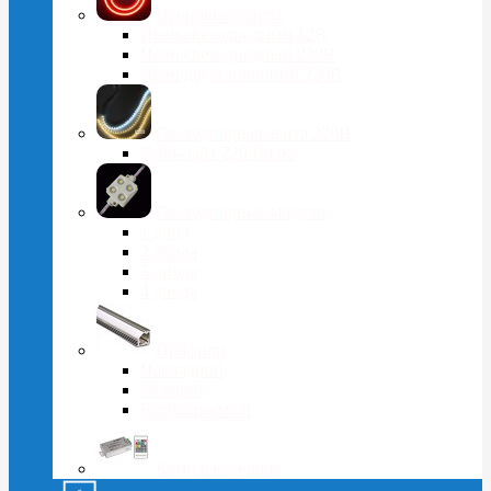
Неоновые ленты
Неон светодиодный 12В
Неон светодиодный 220В
Неон двухсторонний 220В
Светодиодная лента 220В
Тейп-лайт 220 Вольт
Светодиодные модули
1 диод
2 диода
3 диода
4 диода
Профили
Накладной
Угловой
Встраиваемый
Комплектующие