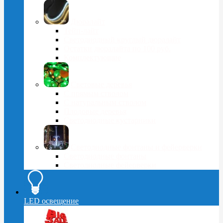
Дюралайт
Тейп-лайт
Светодиодный круглый дюралайт
Остатки дюралайта по 100 руб.
Комплектующие
Световые деревья
С прямым стволом
С натуральным стволом
Плодовые деревья
Светодиодные кустарники
Светодиодные фонтаны и фейерверки
Светодиодные фонтаны
Светодиодные фейерверки
LED освещение