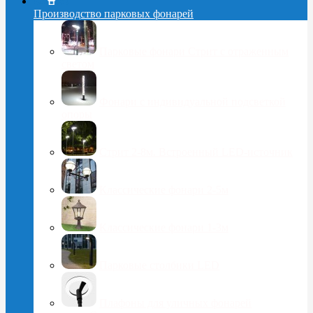
Производство парковых фонарей
Парковые фонари Стрит с отраженным
светом
Фонари с индивидуальной подсветкой
опоры
Стрит 2-8м. Встроенный LED-источник
Классические фонари 2-5м
Классические фонари 1-3м
Парковые столбики LED
Плафоны для уличных фонарей