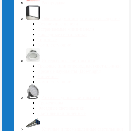
Распродажа
Офисно-административное освещение
Потолочные панели
Встраиваемые мини-панели
Накладные светильники
Торговые
Комплектующие
Интерьерные светильники
Трековые (шинопроводные) светильники
Врезные даунлайты (Downlight)
Линейные
Комплектующие
Архитектурные светильники
Прожекторы
Фасадные светильники
Светильники линейные
Уличные и промышленные светильники