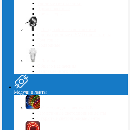
Уличные светильники
Промышленные
Прожекторы
Ландшафтные светильники
Одноматричные и SMD прожекторы
Грунтовые
Подводные
Лампы
Общего назначения
Направленного света
Модули и ленты
Светодиодные ленты 12В
Герметичные светодиодные ленты
Открытые светодиодные ленты