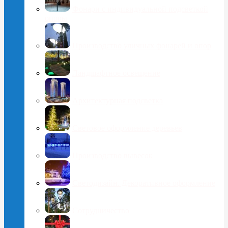
Фонари с индивидуальной подсветкой
опоры
Производство уличных фонарей и опор
Ландшафтное освещение
Архитектурная подсветка
Световое оформление деревьев
Производство вывесок
Светодизайн. Декоративное оформление
Сотрудничество