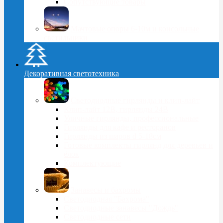
Сопутствующие товары
Мачтовые опоры 6-10м и консольные
светильники
Декоративная светотехника
Светодиодные гирлянды и клип-лайт
Клип-лайт 12В, гирлянды 24В
Уличные гирлянды, профессиональные
Гирлянды для кафе и ресторанов
Гирлянды из шаров d 5-18cм
Готовые комплекты гирлянд для деревьев и
ёлок
Комплектующие
Занавесы и бахромы
Светодиодная "Бахрома"
Светодиодные занавесы "Дождь"
Светодиодные сети