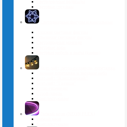
Светодиодные водопады
Световые сосульки
Cветодиодные фигуры и консольные
мотивы
Плоские световые фигуры
Объемные световые фигуры
Светодиодные консоли
Световые арки
Световая мебель и шары (камни)
Белт-лайт, ретро-гирлянды, перетяжки
Уличные перетяжки и звездное небо
Белт-лайт "Классический"
Белт-лайт "Гэлэкси"
Ретро-гирлянды
Строб-лампы
Комплектующие
Гибкий неон (NEON FLEX)
Гибкий неон
Комплектующие