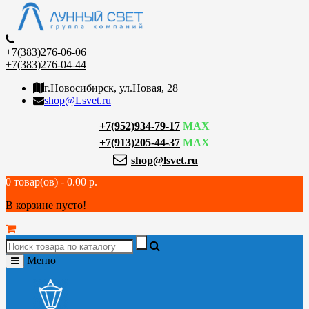
+7(383)276-06-06
+7(383)276-04-44
г.Новосибирск, ул.Новая, 28
shop@Lsvet.ru
+7(952)934-79-17
MAX
+7(913)205-44-37
MAX
shop@lsvet.ru
0 товар(ов) - 0.00 р.
В корзине пусто!
Меню