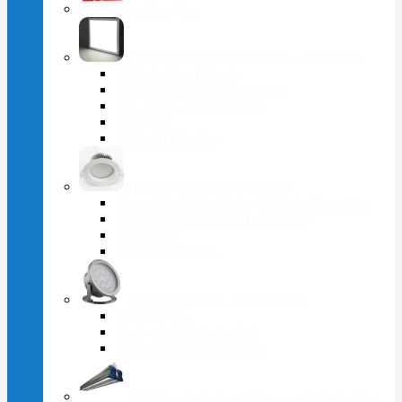
Распродажа
Офисно-административное освещение
Потолочные панели
Встраиваемые мини-панели
Накладные светильники
Торговые
Комплектующие
Интерьерные светильники
Трековые (шинопроводные) светильники
Врезные даунлайты (Downlight)
Линейные
Комплектующие
Архитектурные светильники
Прожекторы
Фасадные светильники
Светильники линейные
Уличные и промышленные светильники