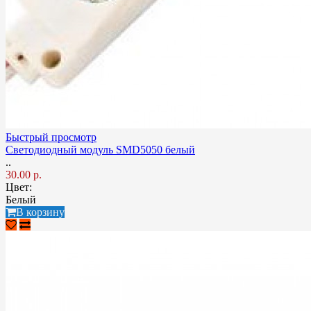
Быстрый просмотр
Светодиодный модуль SMD5050 белый
..
30.00 р.
Цвет:
Белый
В корзину