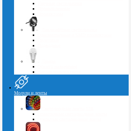
Уличные светильники
Промышленные
Прожекторы
Ландшафтные светильники
Одноматричные и SMD прожекторы
Грунтовые
Подводные
Лампы
Общего назначения
Направленного света
Модули и ленты
Светодиодные ленты 12В
Герметичные светодиодные ленты
Открытые светодиодные ленты