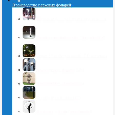
Производство парковых фонарей
Парковые фонари Стрит с отраженным
светом
Фонари с индивидуальной подсветкой
опоры
Стрит 2-8м. Встроенный LED-источник
Классические фонари 2-5м
Классические фонари 1-3м
Парковые столбики LED
Плафоны для уличных фонарей