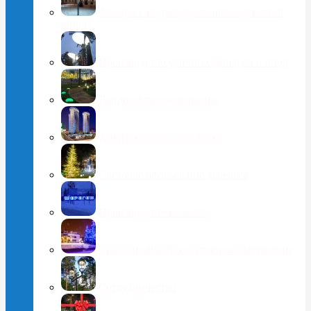
Фонари с индивидуальной подсветкой
опоры
Производство уличных фонарей и опор
Ландшафтное освещение
Архитектурная подсветка
Световое оформление деревьев
Производство вывесок
Светодизайн. Декоративное оформление
Сотрудничество