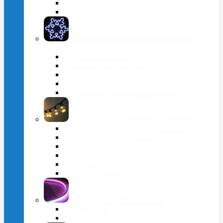
Светодиодные водопады
Световые сосульки
Cветодиодные фигуры и консольные
мотивы
Плоские световые фигуры
Объемные световые фигуры
Светодиодные консоли
Световые арки
Световая мебель и шары (камни)
Белт-лайт, ретро-гирлянды, перетяжки
Уличные перетяжки и звездное небо
Белт-лайт "Классический"
Белт-лайт "Гэлэкси"
Ретро-гирлянды
Строб-лампы
Комплектующие
Гибкий неон (NEON FLEX)
Гибкий неон
Комплектующие