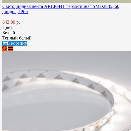
Светодиодная лента ARLIGHT герметичная SMD2835, 60
диодов, IP65
..
643.00 р.
Цвет:
Белый
Теплый белый
В корзину