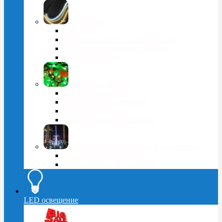
Дюралайт
Тейп-лайт
Светодиодный круглый дюралайт
Остатки дюралайта по 100 руб.
Комплектующие
Световые деревья
С прямым стволом
С натуральным стволом
Плодовые деревья
Светодиодные кустарники
Светодиодные фонтаны и фейерверки
Светодиодные фонтаны
Светодиодные фейерверки
LED освещение