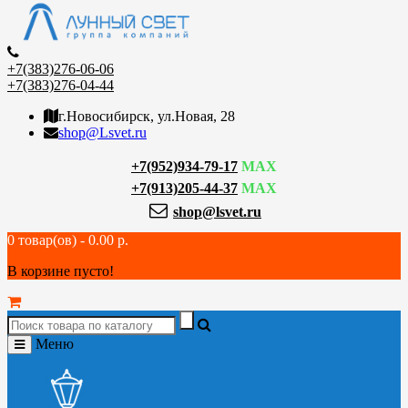
+7(383)276-06-06
+7(383)276-04-44
г.Новосибирск, ул.Новая, 28
shop@Lsvet.ru
+7(952)934-79-17
MAX
+7(913)205-44-37
MAX
shop@lsvet.ru
0 товар(ов) - 0.00 р.
В корзине пусто!
Меню