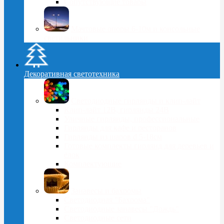
Сопутствующие товары
Мачтовые опоры 6-10м и консольные
светильники
Декоративная светотехника
Светодиодные гирлянды и клип-лайт
Клип-лайт 12В, гирлянды 24В
Уличные гирлянды, профессиональные
Гирлянды для кафе и ресторанов
Гирлянды из шаров d 5-18cм
Готовые комплекты гирлянд для деревьев и
ёлок
Комплектующие
Занавесы и бахромы
Светодиодная "Бахрома"
Светодиодные занавесы "Дождь"
Светодиодные сети