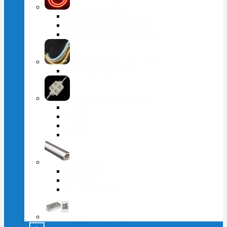
Неоновые ленты
Неон светодиодный 12В
Неон светодиодный 220В
Неон двухсторонний 220В
Светодиодная лента 220В
Тейп-лайт 220 Вольт
Светодиодные модули
1 диод
2 диода
3 диода
4 диода
Профили
Накладной
Угловой
Встраиваемый
Комплектующие