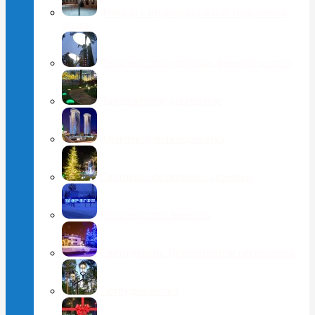
Фонари с индивидуальной подсветкой
опоры
Производство уличных фонарей и опор
Ландшафтное освещение
Архитектурная подсветка
Световое оформление деревьев
Производство вывесок
Светодизайн. Декоративное оформление
Сотрудничество