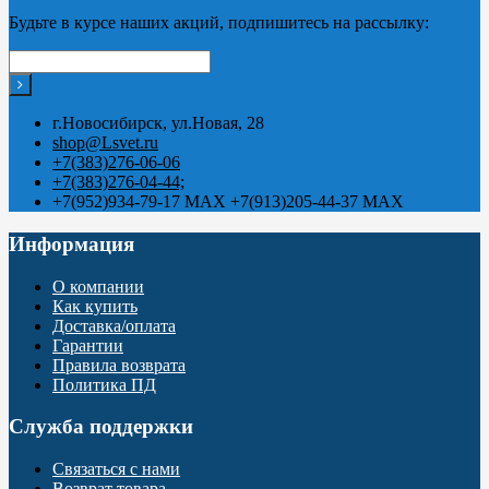
Будьте в курсе наших акций, подпишитесь на рассылку:
г.Новосибирск, ул.Новая, 28
shop@Lsvet.ru
+7(383)276-06-06
+7(383)276-04-44;
+7(952)934-79-17 MAX +7(913)205-44-37 MAX
Информация
О компании
Как купить
Доставка/оплата
Гарантии
Правила возврата
Политика ПД
Служба поддержки
Связаться с нами
Возврат товара