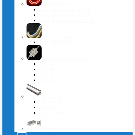
Неоновые ленты
Неон светодиодный 12В
Неон светодиодный 220В
Неон двухсторонний 220В
Светодиодная лента 220В
Тейп-лайт 220 Вольт
Светодиодные модули
1 диод
2 диода
3 диода
4 диода
Профили
Накладной
Угловой
Встраиваемый
Комплектующие