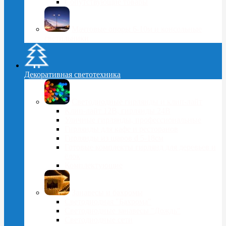
Сопутствующие товары
Мачтовые опоры 6-10м и консольные
светильники
Декоративная светотехника
Светодиодные гирлянды и клип-лайт
Клип-лайт 12В, гирлянды 24В
Уличные гирлянды, профессиональные
Гирлянды для кафе и ресторанов
Гирлянды из шаров d 5-18cм
Готовые комплекты гирлянд для деревьев и
ёлок
Комплектующие
Занавесы и бахромы
Светодиодная "Бахрома"
Светодиодные занавесы "Дождь"
Светодиодные сети