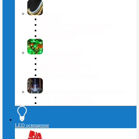
Дюралайт
Тейп-лайт
Светодиодный круглый дюралайт
Остатки дюралайта по 100 руб.
Комплектующие
Световые деревья
С прямым стволом
С натуральным стволом
Плодовые деревья
Светодиодные кустарники
Светодиодные фонтаны и фейерверки
Светодиодные фонтаны
Светодиодные фейерверки
LED освещение