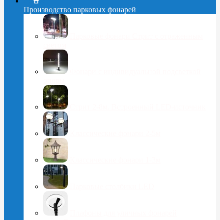
Производство парковых фонарей
Парковые фонари Стрит с отраженным
светом
Фонари с индивидуальной подсветкой
опоры
Стрит 2-8м. Встроенный LED-источник
Классические фонари 2-5м
Классические фонари 1-3м
Парковые столбики LED
Плафоны для уличных фонарей