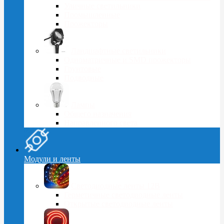
Уличные светильники
Промышленные
Прожекторы
Ландшафтные светильники
Одноматричные и SMD прожекторы
Грунтовые
Подводные
Лампы
Общего назначения
Направленного света
Модули и ленты
Светодиодные ленты 12В
Герметичные светодиодные ленты
Открытые светодиодные ленты