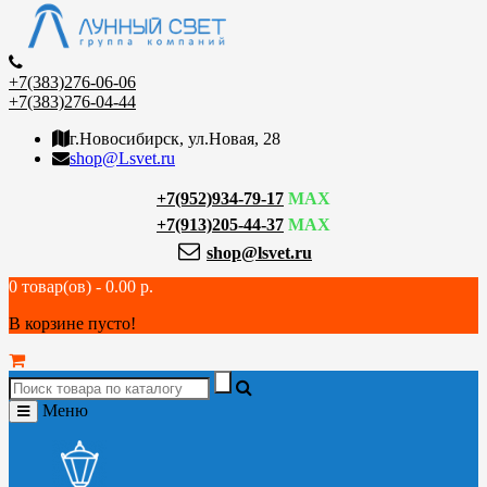
+7(383)276-06-06
+7(383)276-04-44
г.Новосибирск, ул.Новая, 28
shop@Lsvet.ru
+7(952)934-79-17
MAX
+7(913)205-44-37
MAX
shop@lsvet.ru
0 товар(ов) - 0.00 р.
В корзине пусто!
Меню