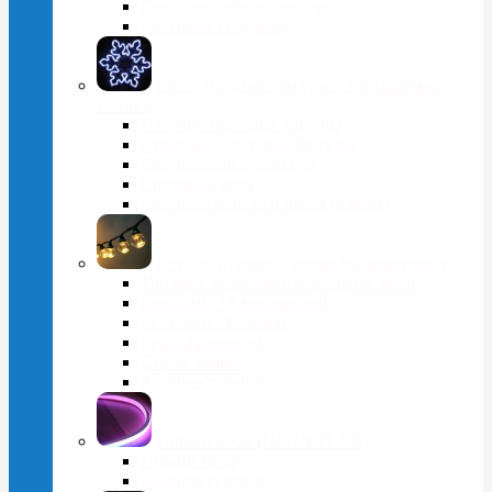
Светодиодные водопады
Световые сосульки
Cветодиодные фигуры и консольные
мотивы
Плоские световые фигуры
Объемные световые фигуры
Светодиодные консоли
Световые арки
Световая мебель и шары (камни)
Белт-лайт, ретро-гирлянды, перетяжки
Уличные перетяжки и звездное небо
Белт-лайт "Классический"
Белт-лайт "Гэлэкси"
Ретро-гирлянды
Строб-лампы
Комплектующие
Гибкий неон (NEON FLEX)
Гибкий неон
Комплектующие