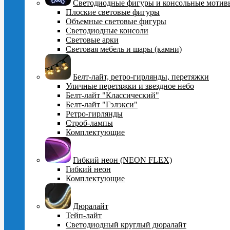
Cветодиодные фигуры и консольные мотив
Плоские световые фигуры
Объемные световые фигуры
Светодиодные консоли
Световые арки
Световая мебель и шары (камни)
Белт-лайт, ретро-гирлянды, перетяжки
Уличные перетяжки и звездное небо
Белт-лайт "Классический"
Белт-лайт "Гэлэкси"
Ретро-гирлянды
Строб-лампы
Комплектующие
Гибкий неон (NEON FLEX)
Гибкий неон
Комплектующие
Дюралайт
Тейп-лайт
Светодиодный круглый дюралайт