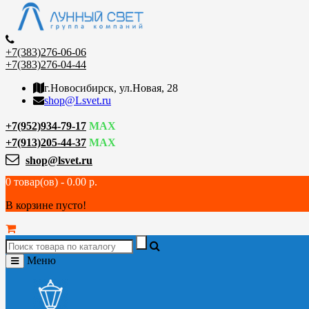
+7(383)276-06-06
+7(383)276-04-44
г.Новосибирск, ул.Новая, 28
shop@Lsvet.ru
+7(952)934-79-17
MAX
+7(913)205-44-37
MAX
shop@lsvet.ru
0 товар(ов) - 0.00 р.
В корзине пусто!
Меню