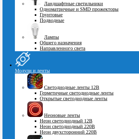
Ландшафтные светильники
Одноматричные и SMD прожекторы
Грунтовые
Подводные
Лампы
Общего назначения
Направленного света
Модули и ленты
Светодиодные ленты 12В
Герметичные светодиодные ленты
Открытые светодиодные ленты
Неоновые ленты
Неон светодиодный 12В
Неон светодиодный 220В
Неон двухсторонний 220В