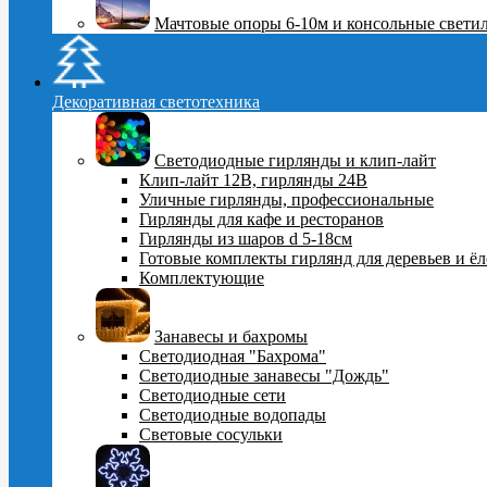
Мачтовые опоры 6-10м и консольные свети
Декоративная светотехника
Светодиодные гирлянды и клип-лайт
Клип-лайт 12В, гирлянды 24В
Уличные гирлянды, профессиональные
Гирлянды для кафе и ресторанов
Гирлянды из шаров d 5-18cм
Готовые комплекты гирлянд для деревьев и ё
Комплектующие
Занавесы и бахромы
Светодиодная "Бахрома"
Светодиодные занавесы "Дождь"
Светодиодные сети
Светодиодные водопады
Световые сосульки