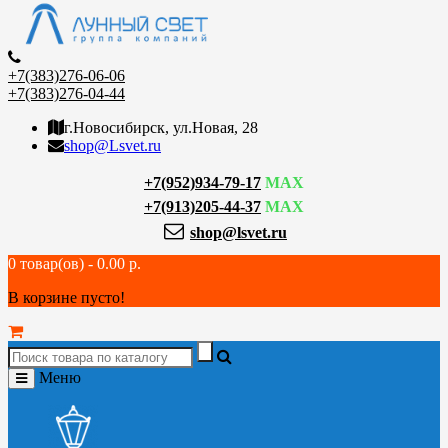
+7(383)276-06-06
+7(383)276-04-44
г.Новосибирск, ул.Новая, 28
shop@Lsvet.ru
+7(952)934-79-17
MAX
+7(913)205-44-37
MAX
shop@lsvet.ru
0 товар(ов) - 0.00 р.
В корзине пусто!
Меню