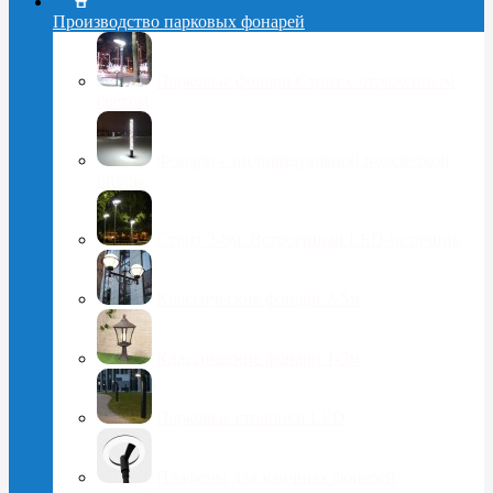
Производство парковых фонарей
Парковые фонари Стрит с отраженным
светом
Фонари с индивидуальной подсветкой
опоры
Стрит 2-8м. Встроенный LED-источник
Классические фонари 2-5м
Классические фонари 1-3м
Парковые столбики LED
Плафоны для уличных фонарей