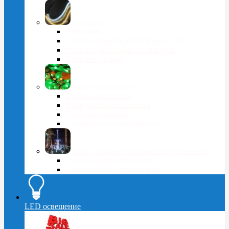
Дюралайт
Тейп-лайт
Светодиодный круглый дюралайт
Остатки дюралайта по 100 руб.
Комплектующие
Световые деревья
С прямым стволом
С натуральным стволом
Плодовые деревья
Светодиодные кустарники
Светодиодные фонтаны и фейерверки
Светодиодные фонтаны
Светодиодные фейерверки
LED освещение