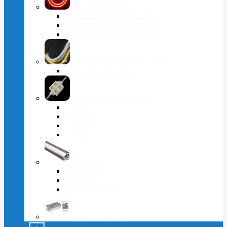
Неоновые ленты
Неон светодиодный 12В
Неон светодиодный 220В
Неон двухсторонний 220В
Светодиодная лента 220В
Тейп-лайт 220 Вольт
Светодиодные модули
1 диод
2 диода
3 диода
4 диода
Профили
Накладной
Угловой
Встраиваемый
Комплектующие