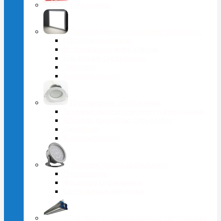
Распродажа
Офисно-административное освещение
Потолочные панели
Встраиваемые мини-панели
Накладные светильники
Торговые
Комплектующие
Интерьерные светильники
Трековые (шинопроводные) светильники
Врезные даунлайты (Downlight)
Линейные
Комплектующие
Архитектурные светильники
Прожекторы
Фасадные светильники
Светильники линейные
Уличные и промышленные светильники