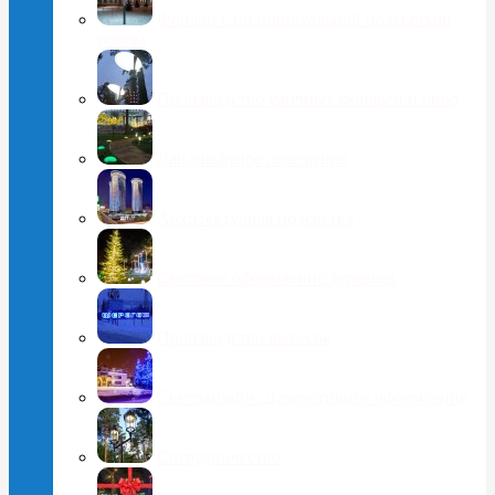
Фонари с индивидуальной подсветкой
опоры
Производство уличных фонарей и опор
Ландшафтное освещение
Архитектурная подсветка
Световое оформление деревьев
Производство вывесок
Светодизайн. Декоративное оформление
Сотрудничество