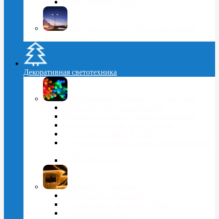
Сопутствующие товары
Мачтовые опоры 6-10м и консольные
светильники
Декоративная светотехника
Светодиодные гирлянды и клип-лайт
Клип-лайт 12В, гирлянды 24В
Уличные гирлянды, профессиональные
Гирлянды для кафе и ресторанов
Гирлянды из шаров d 5-18cм
Готовые комплекты гирлянд для деревьев и
ёлок
Комплектующие
Занавесы и бахромы
Светодиодная "Бахрома"
Светодиодные занавесы "Дождь"
Светодиодные сети