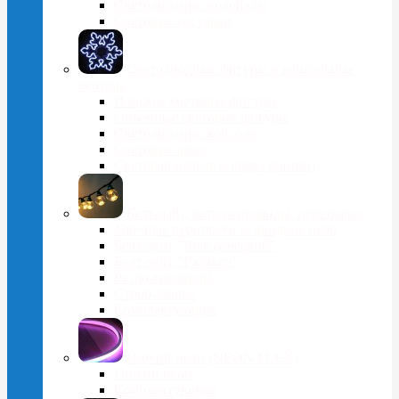
Светодиодные водопады
Световые сосульки
Cветодиодные фигуры и консольные
мотивы
Плоские световые фигуры
Объемные световые фигуры
Светодиодные консоли
Световые арки
Световая мебель и шары (камни)
Белт-лайт, ретро-гирлянды, перетяжки
Уличные перетяжки и звездное небо
Белт-лайт "Классический"
Белт-лайт "Гэлэкси"
Ретро-гирлянды
Строб-лампы
Комплектующие
Гибкий неон (NEON FLEX)
Гибкий неон
Комплектующие