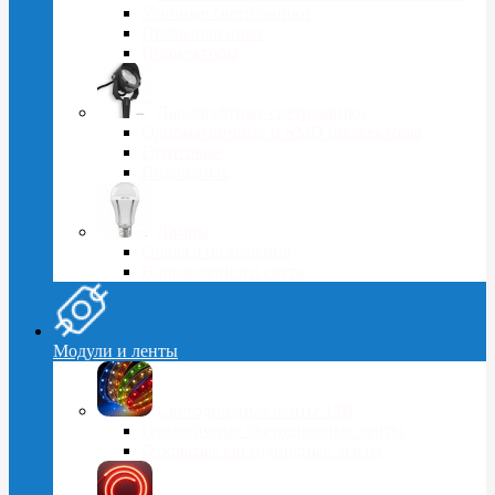
Уличные светильники
Промышленные
Прожекторы
Ландшафтные светильники
Одноматричные и SMD прожекторы
Грунтовые
Подводные
Лампы
Общего назначения
Направленного света
Модули и ленты
Светодиодные ленты 12В
Герметичные светодиодные ленты
Открытые светодиодные ленты