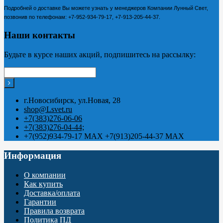
Подробней о доставке Вы можете узнать у менеджеров Компании Лунный Свет,
позвонив по телефонам:
+7-952-934-79-17, +7-913-205-44-37.
Наши контакты
Будьте в курсе наших акций, подпишитесь на рассылку:
г.Новосибирск, ул.Новая, 28
shop@Lsvet.ru
+7(383)276-06-06
+7(383)276-04-44;
+7(952)934-79-17 MAX +7(913)205-44-37 MAX
Информация
О компании
Как купить
Доставка/оплата
Гарантии
Правила возврата
Политика ПД