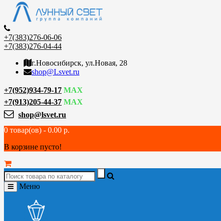
+7(383)276-06-06
+7(383)276-04-44
г.Новосибирск, ул.Новая, 28
shop@Lsvet.ru
+7(952)934-79-17
MAX
+7(913)205-44-37
MAX
shop@lsvet.ru
0 товар(ов) - 0.00 р.
В корзине пусто!
Меню