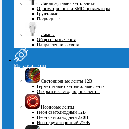
Ландшафтные светильники
Одноматричные и SMD прожекторы
Грунтовые
Подводные
Лампы
Общего назначения
Направленного света
Модули и ленты
Светодиодные ленты 12В
Герметичные светодиодные ленты
Открытые светодиодные ленты
Неоновые ленты
Неон светодиодный 12В
Неон светодиодный 220В
Неон двухсторонний 220В