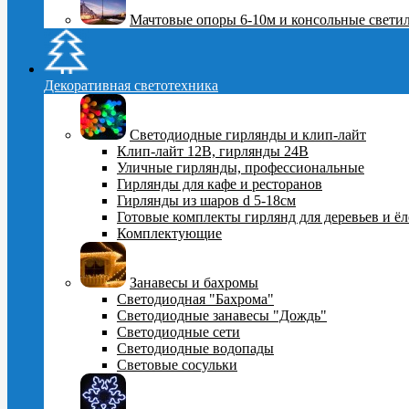
Мачтовые опоры 6-10м и консольные свети
Декоративная светотехника
Светодиодные гирлянды и клип-лайт
Клип-лайт 12В, гирлянды 24В
Уличные гирлянды, профессиональные
Гирлянды для кафе и ресторанов
Гирлянды из шаров d 5-18cм
Готовые комплекты гирлянд для деревьев и ё
Комплектующие
Занавесы и бахромы
Светодиодная "Бахрома"
Светодиодные занавесы "Дождь"
Светодиодные сети
Светодиодные водопады
Световые сосульки