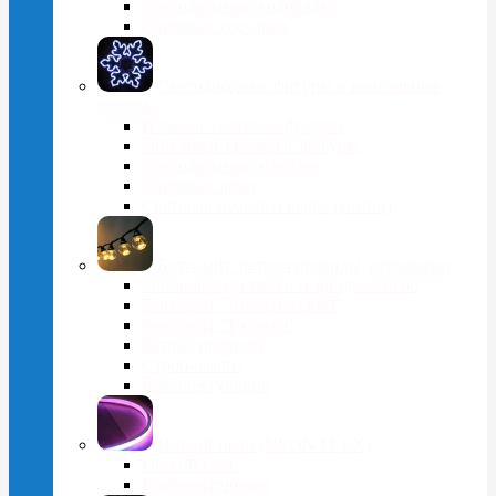
Светодиодные водопады
Световые сосульки
Cветодиодные фигуры и консольные
мотивы
Плоские световые фигуры
Объемные световые фигуры
Светодиодные консоли
Световые арки
Световая мебель и шары (камни)
Белт-лайт, ретро-гирлянды, перетяжки
Уличные перетяжки и звездное небо
Белт-лайт "Классический"
Белт-лайт "Гэлэкси"
Ретро-гирлянды
Строб-лампы
Комплектующие
Гибкий неон (NEON FLEX)
Гибкий неон
Комплектующие