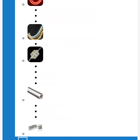
Неоновые ленты
Неон светодиодный 12В
Неон светодиодный 220В
Неон двухсторонний 220В
Светодиодная лента 220В
Тейп-лайт 220 Вольт
Светодиодные модули
1 диод
2 диода
3 диода
4 диода
Профили
Накладной
Угловой
Встраиваемый
Комплектующие