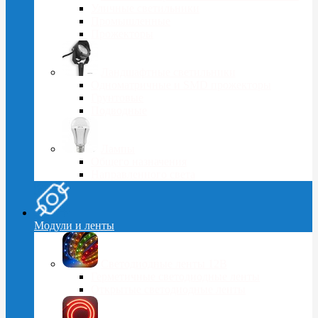
Уличные светильники
Промышленные
Прожекторы
Ландшафтные светильники
Одноматричные и SMD прожекторы
Грунтовые
Подводные
Лампы
Общего назначения
Направленного света
Модули и ленты
Светодиодные ленты 12В
Герметичные светодиодные ленты
Открытые светодиодные ленты