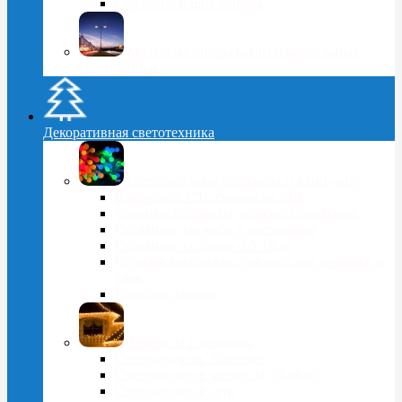
Сопутствующие товары
Мачтовые опоры 6-10м и консольные
светильники
Декоративная светотехника
Светодиодные гирлянды и клип-лайт
Клип-лайт 12В, гирлянды 24В
Уличные гирлянды, профессиональные
Гирлянды для кафе и ресторанов
Гирлянды из шаров d 5-18cм
Готовые комплекты гирлянд для деревьев и
ёлок
Комплектующие
Занавесы и бахромы
Светодиодная "Бахрома"
Светодиодные занавесы "Дождь"
Светодиодные сети