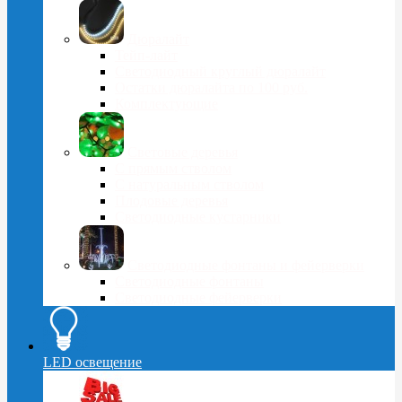
Дюралайт
Тейп-лайт
Светодиодный круглый дюралайт
Остатки дюралайта по 100 руб.
Комплектующие
Световые деревья
С прямым стволом
С натуральным стволом
Плодовые деревья
Светодиодные кустарники
Светодиодные фонтаны и фейерверки
Светодиодные фонтаны
Светодиодные фейерверки
LED освещение