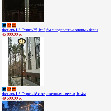
Фонарь LS Стрит-25, h=3,6м с подсветкой опоры - белая
45 000.00 р.
Фонарь LS Стрит-18 с отраженным светом, h=4м
49 500.00 р.