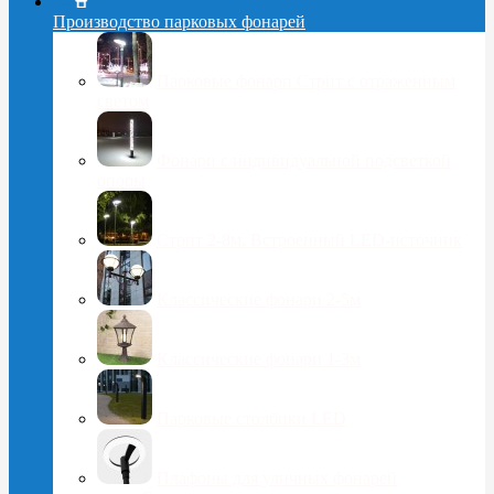
Производство парковых фонарей
Парковые фонари Стрит с отраженным
светом
Фонари с индивидуальной подсветкой
опоры
Стрит 2-8м. Встроенный LED-источник
Классические фонари 2-5м
Классические фонари 1-3м
Парковые столбики LED
Плафоны для уличных фонарей