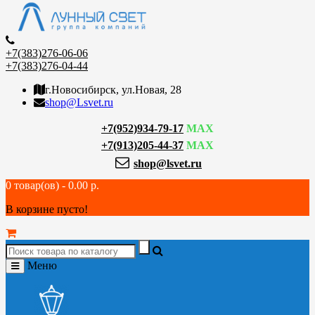
+7(383)276-06-06
+7(383)276-04-44
г.Новосибирск, ул.Новая, 28
shop@Lsvet.ru
+7(952)934-79-17
MAX
+7(913)205-44-37
MAX
shop@lsvet.ru
0 товар(ов) - 0.00 р.
В корзине пусто!
Меню