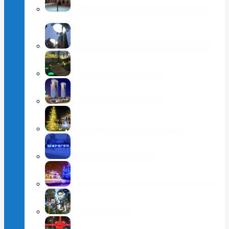
Фонари с индивидуальной подсветкой
опоры
Производство уличных фонарей и опор
Ландшафтное освещение
Архитектурная подсветка
Световое оформление деревьев
Производство вывесок
Светодизайн. Декоративное оформление
Сотрудничество