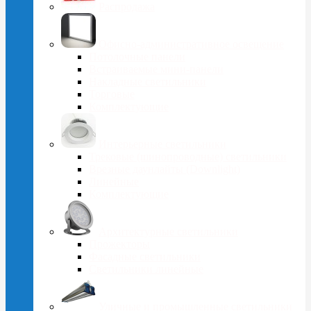
Распродажа
Офисно-административное освещение
Потолочные панели
Встраиваемые мини-панели
Накладные светильники
Торговые
Комплектующие
Интерьерные светильники
Трековые (шинопроводные) светильники
Врезные даунлайты (Downlight)
Линейные
Комплектующие
Архитектурные светильники
Прожекторы
Фасадные светильники
Светильники линейные
Уличные и промышленные светильники