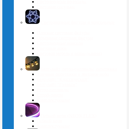
Светодиодные водопады
Световые сосульки
Cветодиодные фигуры и консольные
мотивы
Плоские световые фигуры
Объемные световые фигуры
Светодиодные консоли
Световые арки
Световая мебель и шары (камни)
Белт-лайт, ретро-гирлянды, перетяжки
Уличные перетяжки и звездное небо
Белт-лайт "Классический"
Белт-лайт "Гэлэкси"
Ретро-гирлянды
Строб-лампы
Комплектующие
Гибкий неон (NEON FLEX)
Гибкий неон
Комплектующие