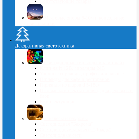
Сопутствующие товары
Мачтовые опоры 6-10м и консольные
светильники
Декоративная светотехника
Светодиодные гирлянды и клип-лайт
Клип-лайт 12В, гирлянды 24В
Уличные гирлянды, профессиональные
Гирлянды для кафе и ресторанов
Гирлянды из шаров d 5-18cм
Готовые комплекты гирлянд для деревьев и
ёлок
Комплектующие
Занавесы и бахромы
Светодиодная "Бахрома"
Светодиодные занавесы "Дождь"
Светодиодные сети