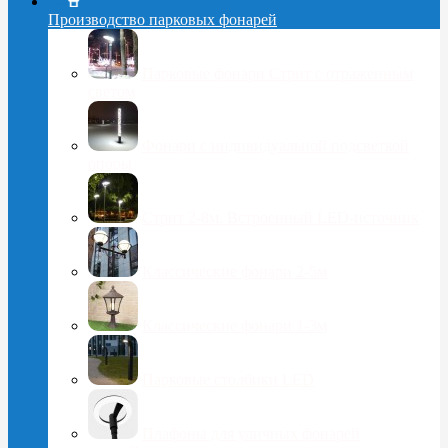
Производство парковых фонарей
Парковые фонари Стрит с отраженным
светом
Фонари с индивидуальной подсветкой
опоры
Стрит 2-8м. Встроенный LED-источник
Классические фонари 2-5м
Классические фонари 1-3м
Парковые столбики LED
Плафоны для уличных фонарей