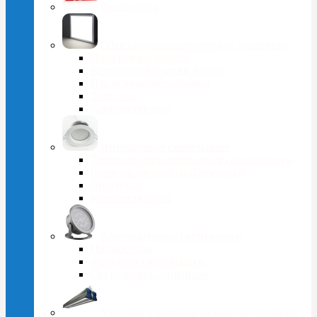
Распродажа
Офисно-административное освещение
Потолочные панели
Встраиваемые мини-панели
Накладные светильники
Торговые
Комплектующие
Интерьерные светильники
Трековые (шинопроводные) светильники
Врезные даунлайты (Downlight)
Линейные
Комплектующие
Архитектурные светильники
Прожекторы
Фасадные светильники
Светильники линейные
Уличные и промышленные светильники