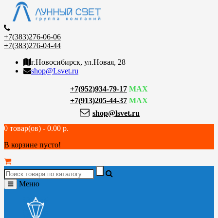
+7(383)276-06-06
+7(383)276-04-44
г.Новосибирск, ул.Новая, 28
shop@Lsvet.ru
+7(952)934-79-17
MAX
+7(913)205-44-37
MAX
shop@lsvet.ru
0 товар(ов) - 0.00 р.
В корзине пусто!
Меню