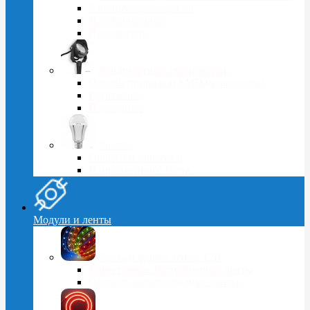
Уличные светильники
Промышленные
Прожекторы
Ландшафтные светильники
Одноматричные и SMD прожекторы
Грунтовые
Подводные
Лампы
Общего назначения
Направленного света
Модули и ленты
Светодиодные ленты 12В
Герметичные светодиодные ленты
Открытые светодиодные ленты