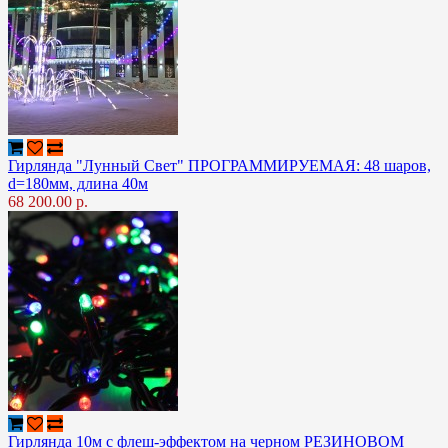
Гирлянда "Лунный Свет" ПРОГРАММИРУЕМАЯ: 48 шаров,
d=180мм, длина 40м
68 200.00 р.
Гирлянда 10м с флеш-эффектом на черном РЕЗИНОВОМ