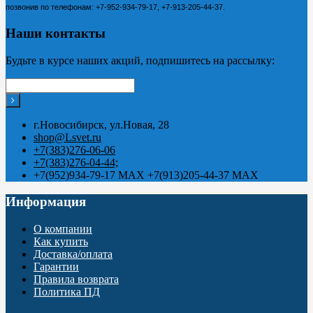
позвонив по телефонам:
+7-952-934-79-17, +7-913-205-44-37.
Наши контакты
Будьте в курсе наших акций, подпишитесь на рассылку:
г.Новосибирск, ул.Новая, 28
shop@Lsvet.ru
+7(383)276-06-06
+7(383)276-04-44;
+7(952)934-79-17 MAX +7(913)205-44-37 MAX
Информация
О компании
Как купить
Доставка/оплата
Гарантии
Правила возврата
Политика ПД