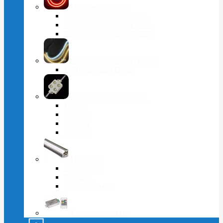
Неоновые ленты
Неон светодиодный 12В
Неон светодиодный 220В
Неон двухсторонний 220В
Светодиодная лента 220В
Тейп-лайт 220 Вольт
Светодиодные модули
1 диод
2 диода
3 диода
4 диода
Профили
Накладной
Угловой
Встраиваемый
Комплектующие