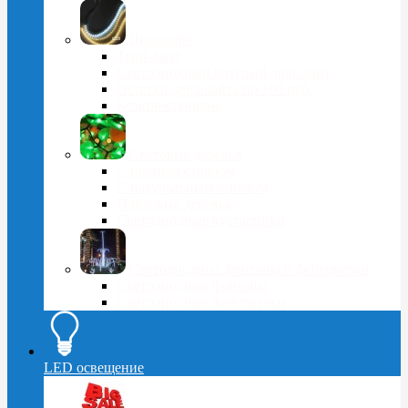
Дюралайт
Тейп-лайт
Светодиодный круглый дюралайт
Остатки дюралайта по 100 руб.
Комплектующие
Световые деревья
С прямым стволом
С натуральным стволом
Плодовые деревья
Светодиодные кустарники
Светодиодные фонтаны и фейерверки
Светодиодные фонтаны
Светодиодные фейерверки
LED освещение