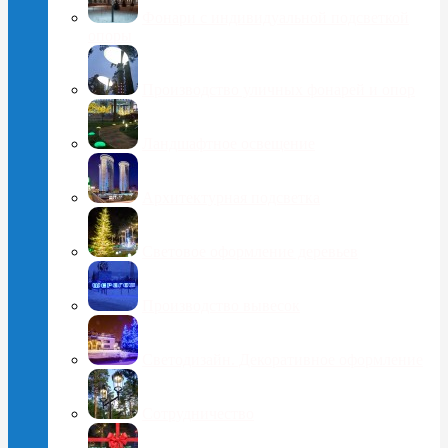
Фонари с индивидуальной подсветкой
опоры
Производство уличных фонарей и опор
Ландшафтное освещение
Архитектурная подсветка
Световое оформление деревьев
Производство вывесок
Светодизайн. Декоративное оформление
Сотрудничество