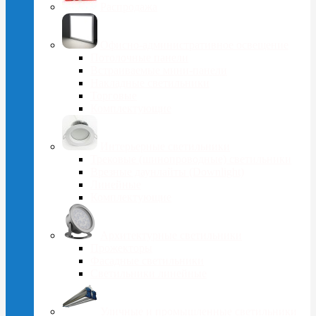
Распродажа
Офисно-административное освещение
Потолочные панели
Встраиваемые мини-панели
Накладные светильники
Торговые
Комплектующие
Интерьерные светильники
Трековые (шинопроводные) светильники
Врезные даунлайты (Downlight)
Линейные
Комплектующие
Архитектурные светильники
Прожекторы
Фасадные светильники
Светильники линейные
Уличные и промышленные светильники