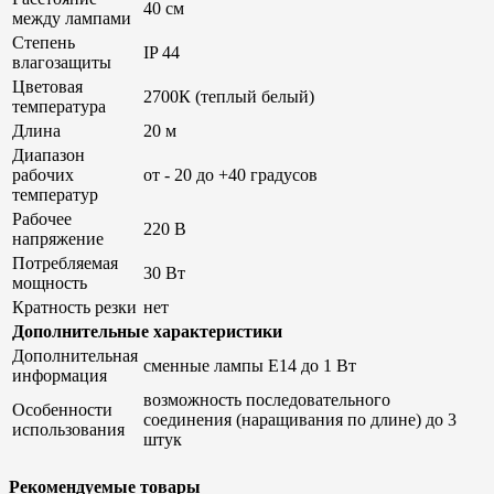
40 см
между лампами
Степень
IP 44
влагозащиты
Цветовая
2700К (теплый белый)
температура
Длина
20 м
Диапазон
рабочих
от - 20 до +40 градусов
температур
Рабочее
220 В
напряжение
Потребляемая
30 Вт
мощность
Кратность резки
нет
Дополнительные характеристики
Дополнительная
сменные лампы Е14 до 1 Вт
информация
возможность последовательного
Особенности
соединения (наращивания по длине) до 3
использования
штук
Рекомендуемые товары