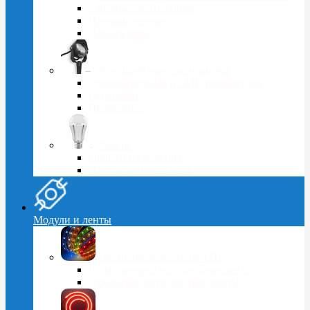
Уличные светильники
Промышленные
Прожекторы
Ландшафтные светильники
Одноматричные и SMD прожекторы
Грунтовые
Подводные
Лампы
Общего назначения
Направленного света
Модули и ленты
Светодиодные ленты 12В
Герметичные светодиодные ленты
Открытые светодиодные ленты