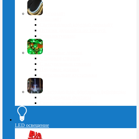
Дюралайт
Тейп-лайт
Светодиодный круглый дюралайт
Остатки дюралайта по 100 руб.
Комплектующие
Световые деревья
С прямым стволом
С натуральным стволом
Плодовые деревья
Светодиодные кустарники
Светодиодные фонтаны и фейерверки
Светодиодные фонтаны
Светодиодные фейерверки
LED освещение