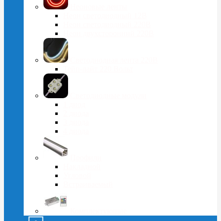
Неоновые ленты
Неон светодиодный 12В
Неон светодиодный 220В
Неон двухсторонний 220В
Светодиодная лента 220В
Тейп-лайт 220 Вольт
Светодиодные модули
1 диод
2 диода
3 диода
4 диода
Профили
Накладной
Угловой
Встраиваемый
Комплектующие