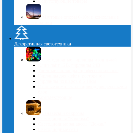
Сопутствующие товары
Мачтовые опоры 6-10м и консольные
светильники
Декоративная светотехника
Светодиодные гирлянды и клип-лайт
Клип-лайт 12В, гирлянды 24В
Уличные гирлянды, профессиональные
Гирлянды для кафе и ресторанов
Гирлянды из шаров d 5-18cм
Готовые комплекты гирлянд для деревьев и
ёлок
Комплектующие
Занавесы и бахромы
Светодиодная "Бахрома"
Светодиодные занавесы "Дождь"
Светодиодные сети