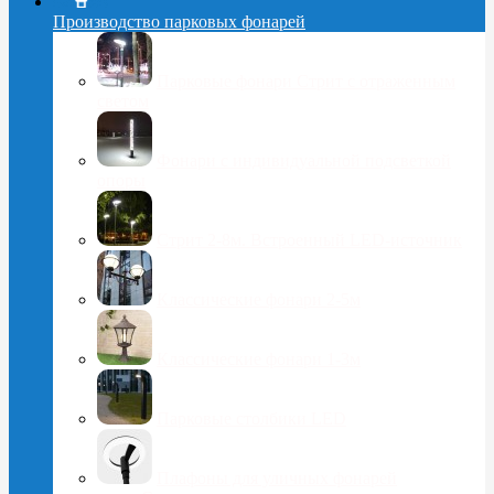
Производство парковых фонарей
Парковые фонари Стрит с отраженным
светом
Фонари с индивидуальной подсветкой
опоры
Стрит 2-8м. Встроенный LED-источник
Классические фонари 2-5м
Классические фонари 1-3м
Парковые столбики LED
Плафоны для уличных фонарей