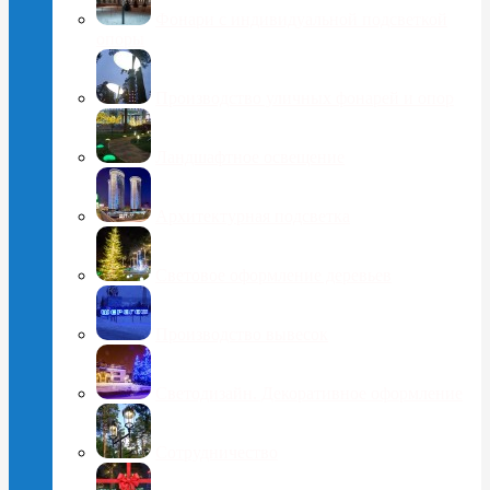
Фонари с индивидуальной подсветкой
опоры
Производство уличных фонарей и опор
Ландшафтное освещение
Архитектурная подсветка
Световое оформление деревьев
Производство вывесок
Светодизайн. Декоративное оформление
Сотрудничество