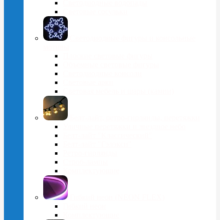
Светодиодные водопады
Световые сосульки
Cветодиодные фигуры и консольные
мотивы
Плоские световые фигуры
Объемные световые фигуры
Светодиодные консоли
Световые арки
Световая мебель и шары (камни)
Белт-лайт, ретро-гирлянды, перетяжки
Уличные перетяжки и звездное небо
Белт-лайт "Классический"
Белт-лайт "Гэлэкси"
Ретро-гирлянды
Строб-лампы
Комплектующие
Гибкий неон (NEON FLEX)
Гибкий неон
Комплектующие