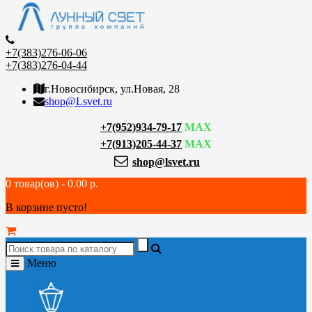
+7(383)276-06-06
+7(383)276-04-44
г.Новосибирск, ул.Новая, 28
shop@Lsvet.ru
+7(952)934-79-17
MAX
+7(913)205-44-37
MAX
shop@lsvet.ru
0 товар(ов) - 0.00 р.
В корзине пусто!
Меню