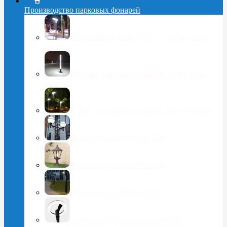
Производство парковых фонарей
Парковые фонари Стрит с отраженным
светом
Фонари с индивидуальной подсветкой
опоры
Стрит 2-8м. Встроенный LED-источник
Классические фонари 2-5м
Классические фонари 1-3м
Парковые столбики LED
Плафоны для уличных фонарей