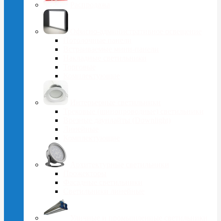
Распродажа
Офисно-административное освещение
Потолочные панели
Встраиваемые мини-панели
Накладные светильники
Торговые
Комплектующие
Интерьерные светильники
Трековые (шинопроводные) светильники
Врезные даунлайты (Downlight)
Линейные
Комплектующие
Архитектурные светильники
Прожекторы
Фасадные светильники
Светильники линейные
Уличные и промышленные светильники