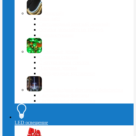
Дюралайт
Тейп-лайт
Светодиодный круглый дюралайт
Остатки дюралайта по 100 руб.
Комплектующие
Световые деревья
С прямым стволом
С натуральным стволом
Плодовые деревья
Светодиодные кустарники
Светодиодные фонтаны и фейерверки
Светодиодные фонтаны
Светодиодные фейерверки
LED освещение