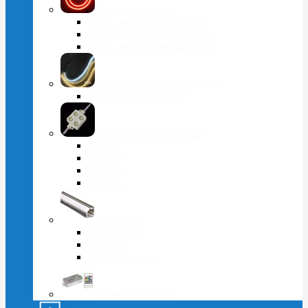
Неоновые ленты
Неон светодиодный 12В
Неон светодиодный 220В
Неон двухсторонний 220В
Светодиодная лента 220В
Тейп-лайт 220 Вольт
Светодиодные модули
1 диод
2 диода
3 диода
4 диода
Профили
Накладной
Угловой
Встраиваемый
Комплектующие