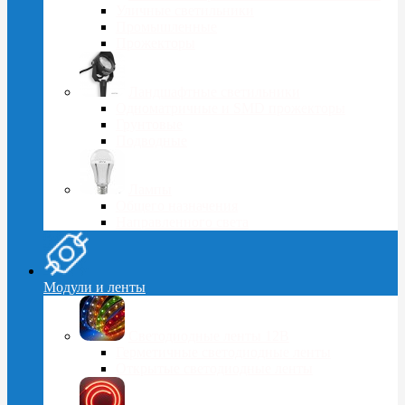
Уличные светильники
Промышленные
Прожекторы
Ландшафтные светильники
Одноматричные и SMD прожекторы
Грунтовые
Подводные
Лампы
Общего назначения
Направленного света
Модули и ленты
Светодиодные ленты 12В
Герметичные светодиодные ленты
Открытые светодиодные ленты