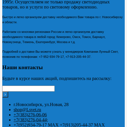
1995г. Осуществляем не только продажу светодиодных
товаров, но и услуги по световому оформлению.
Быстро и легко организуем доставку необходимого Вам товара по г. Новосибирску
и области.
Работаем со многими регионами России и легко организуем доставку
необходимого товара в любой город: Кемерово, Омск, Томск, Барнаул,
Новокузнецк, Тюмень, Екатеринбург, Москва и т.д.
Подробней о доставке Вы можете узнать у менеджеров Компании Лунный Свет,
позвонив по телефонам:
+7-952-934-79-17, +7-913-205-44-37.
Наши контакты
Будьте в курсе наших акций, подпишитесь на рассылку:
г.Новосибирск, ул.Новая, 28
shop@Lsvet.ru
+7(383)276-06-06
+7(383)276-04-44;
+7(952)934-79-17 MAX +7(913)205-44-37 MAX