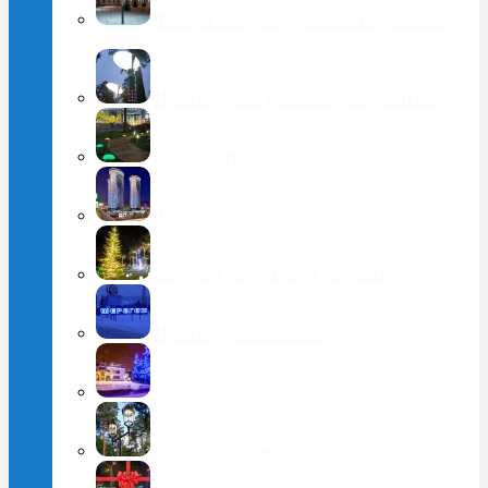
Фонари с индивидуальной подсветкой
опоры
Производство уличных фонарей и опор
Ландшафтное освещение
Архитектурная подсветка
Световое оформление деревьев
Производство вывесок
Светодизайн. Декоративное оформление
Сотрудничество