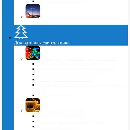
Сопутствующие товары
Мачтовые опоры 6-10м и консольные
светильники
Декоративная светотехника
Светодиодные гирлянды и клип-лайт
Клип-лайт 12В, гирлянды 24В
Уличные гирлянды, профессиональные
Гирлянды для кафе и ресторанов
Гирлянды из шаров d 5-18cм
Готовые комплекты гирлянд для деревьев и
ёлок
Комплектующие
Занавесы и бахромы
Светодиодная "Бахрома"
Светодиодные занавесы "Дождь"
Светодиодные сети