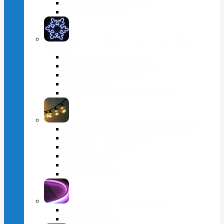
Светодиодные водопады
Световые сосульки
Cветодиодные фигуры и консольные
мотивы
Плоские световые фигуры
Объемные световые фигуры
Светодиодные консоли
Световые арки
Световая мебель и шары (камни)
Белт-лайт, ретро-гирлянды, перетяжки
Уличные перетяжки и звездное небо
Белт-лайт "Классический"
Белт-лайт "Гэлэкси"
Ретро-гирлянды
Строб-лампы
Комплектующие
Гибкий неон (NEON FLEX)
Гибкий неон
Комплектующие